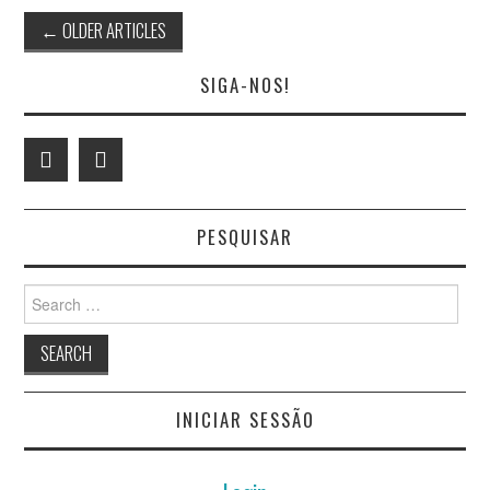
Post
←
OLDER ARTICLES
navigation
SIGA-NOS!
PESQUISAR
Search
for:
INICIAR SESSÃO