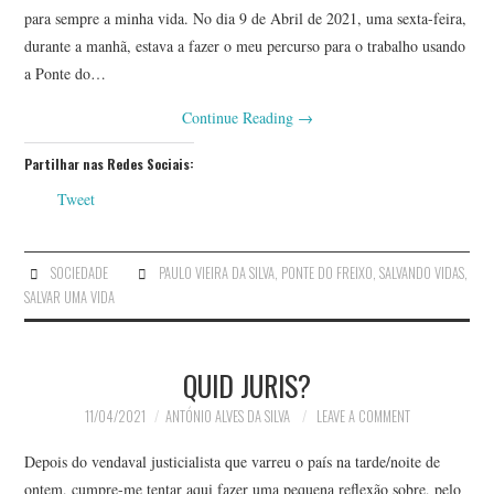
para sempre a minha vida. No dia 9 de Abril de 2021, uma sexta-feira,
durante a manhã, estava a fazer o meu percurso para o trabalho usando
a Ponte do…
Continue Reading
→
Partilhar nas Redes Sociais:
Tweet
SOCIEDADE
PAULO VIEIRA DA SILVA
,
PONTE DO FREIXO
,
SALVANDO VIDAS
,
SALVAR UMA VIDA
QUID JURIS?
11/04/2021
ANTÓNIO ALVES DA SILVA
LEAVE A COMMENT
Depois do vendaval justicialista que varreu o país na tarde/noite de
ontem, cumpre-me tentar aqui fazer uma pequena reflexão sobre, pelo