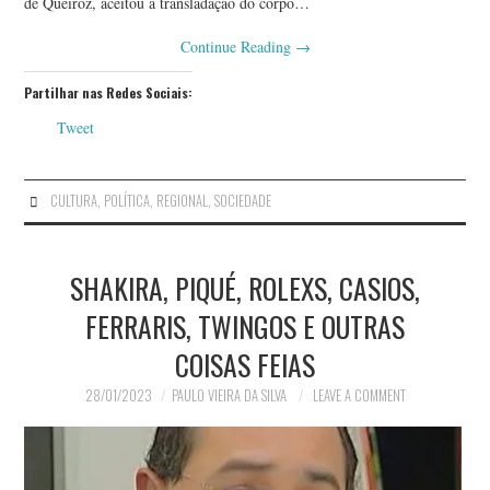
de Queiroz, aceitou a transladação do corpo…
Continue Reading
→
Partilhar nas Redes Sociais:
Tweet
CULTURA
,
POLÍTICA
,
REGIONAL
,
SOCIEDADE
SHAKIRA, PIQUÉ, ROLEXS, CASIOS,
FERRARIS, TWINGOS E OUTRAS
COISAS FEIAS
28/01/2023
PAULO VIEIRA DA SILVA
LEAVE A COMMENT