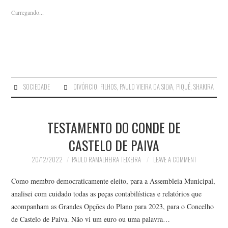
Carregando...
SOCIEDADE
DIVÓRCIO
,
FILHOS
,
PAULO VIEIRA DA SILVA
,
PIQUÉ
,
SHAKIRA
TESTAMENTO DO CONDE DE
CASTELO DE PAIVA
20/12/2022
PAULO RAMALHEIRA TEIXEIRA
LEAVE A COMMENT
Como membro democraticamente eleito, para a Assembleia Municipal,
analisei com cuidado todas as peças contabilísticas e relatórios que
acompanham as Grandes Opções do Plano para 2023, para o Concelho
de Castelo de Paiva. Não vi um euro ou uma palavra…