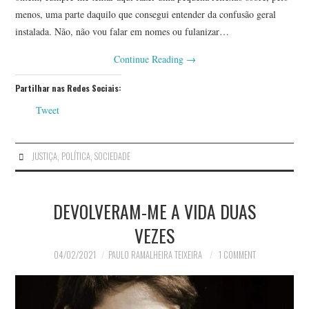
menos, uma parte daquilo que consegui entender da confusão geral
instalada. Não, não vou falar em nomes ou fulanizar…
Continue Reading
→
Partilhar nas Redes Sociais:
Tweet
JUSTIÇA
,
POLÍTICA
,
SOCIEDADE
DEVOLVERAM-ME A VIDA DUAS
VEZES
04/02/2021
PAULO RAMALHEIRA TEIXEIRA
1 COMMENT