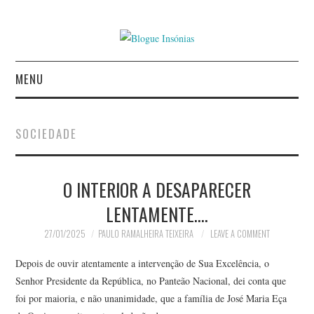
MENU
INÍCIO
SOCIEDADE
AUTORES
O INTERIOR A DESAPARECER
CONTACTO
LENTAMENTE….
POLÍTICA DE
27/01/2025
PAULO RAMALHEIRA TEIXEIRA
LEAVE A COMMENT
PRIVACIDADE
Depois de ouvir atentamente a intervenção de Sua Excelência, o
Senhor Presidente da República, no Panteão Nacional, dei conta que
foi por maioria, e não unanimidade, que a família de José Maria Eça