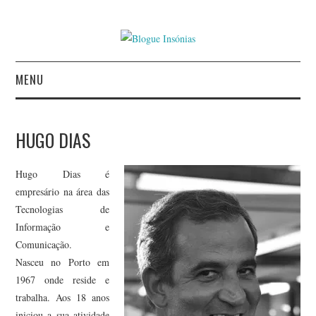
MENU
INÍCIO
HUGO DIAS
AUTORES
Hugo Dias é
CONTACTO
empresário na área das
Tecnologias de
POLÍTICA DE
Informação e
Comunicação.
PRIVACIDADE
Nasceu no Porto em
1967 onde reside e
trabalha. Aos 18 anos
iniciou a sua atividade