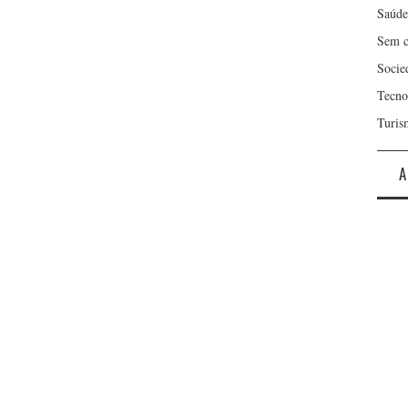
Saúde
Sem c
Socie
Tecno
Turis
A