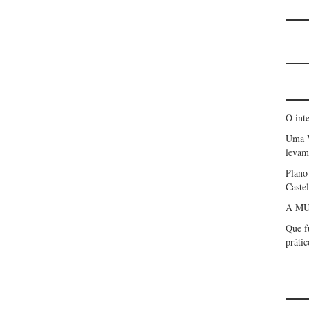
O int
Uma 
levam 
Plano
Caste
A MU
Que f
prátic