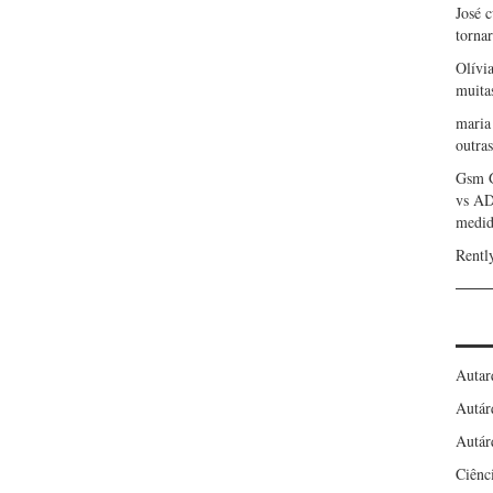
José 
torna
Olívi
muita
maria
outras
Gsm 
vs A
medid
Rentl
Autar
Autár
Autár
Ciênc