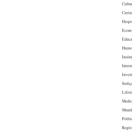
Cultu
Curta
Despo
Econ
Educa
Humo
Insón
Inter
Inves
Justiç
Lifest
Medic
Mund
Políti
Regio