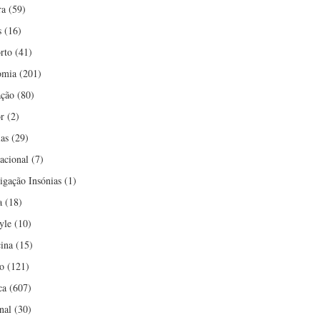
ra
(59)
s
(16)
rto
(41)
omia
(201)
ção
(80)
r
(2)
ias
(29)
nacional
(7)
tigação Insónias
(1)
a
(18)
yle
(10)
ina
(15)
o
(121)
ca
(607)
nal
(30)