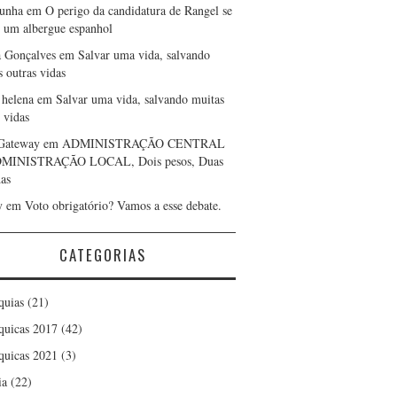
cunha
em
O perigo da candidatura de Rangel se
r um albergue espanhol
a Gonçalves
em
Salvar uma vida, salvando
s outras vidas
 helena
em
Salvar uma vida, salvando muitas
 vidas
Gateway
em
ADMINISTRAÇÃO CENTRAL
DMINISTRAÇÃO LOCAL, Dois pesos, Duas
as
y
em
Voto obrigatório? Vamos a esse debate.
CATEGORIAS
quias
(21)
quicas 2017
(42)
quicas 2021
(3)
ia
(22)