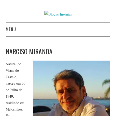
MENU
INÍCIO
NARCISO MIRANDA
AUTORES
Natural de
CONTACTO
Viana do
Castelo,
POLÍTICA DE
nasceu em 30
de Julho de
PRIVACIDADE
1949,
residindo em
Matosinhos.
Foi