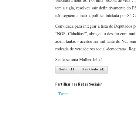
vencedora noutros. Foi uma “escola de vida”. N
tem a sigla, resolveu sair definitivamente do P
não seguem a matriz politica iniciada por Sá C
Convidada para integrar a lista de Deputados p
“NÓS, Cidadãos!”, abraçou o desafio com muito
assim tantas – aceitou ser militante do NC, send
rodeada de verdadeiros social-democratas. Regr
Sente-se uma Mulher feliz!
Gosto
(
11
)
Não Gosto
(
4
)
Partilhar nas Redes Sociais:
Tweet