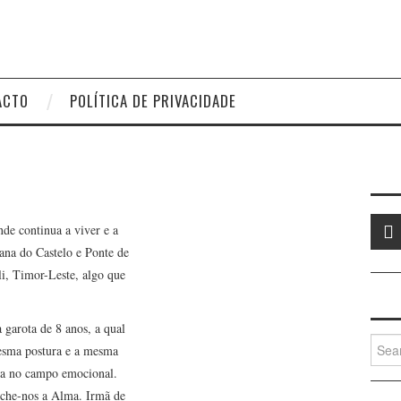
ACTO
POLÍTICA DE PRIVACIDADE
de continua a viver e a
iana do Castelo e Ponte de
i, Timor-Leste, algo que
arota de 8 anos, a qual
Searc
mesma postura e a mesma
for:
ada no campo emocional.
nche-nos a Alma. Irmã de