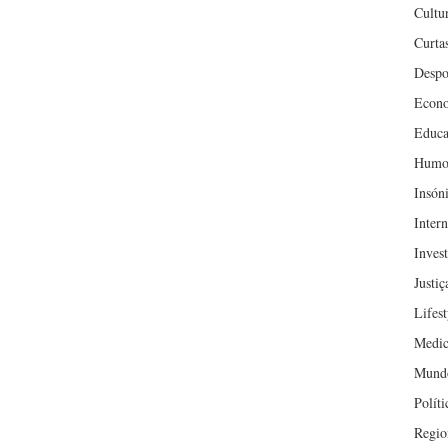
Cultu
Curta
Despo
Econ
Educa
Humo
Insón
Inter
Inves
Justiç
Lifest
Medic
Mund
Políti
Regio