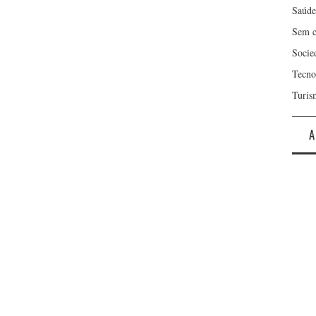
Saúde
Sem c
Socie
Tecno
Turis
A