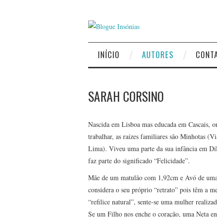
INÍCIO
AUTORES
CONT
SARAH CORSINO
Nascida em Lisboa mas educada em Cascais, on
trabalhar, as raízes familiares são Minhotas (V
Lima). Viveu uma parte da sua infância em Díl
faz parte do significado “Felicidade”.
Mãe de um matulão com 1,92cm e Avó de uma g
considera o seu próprio “retrato” pois têm a 
“refilice natural”, sente-se uma mulher realiz
Se um Filho nos enche o coração, uma Neta e