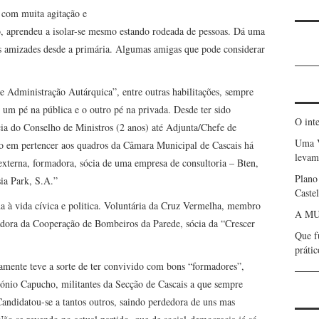
r com muita agitação e
io, aprendeu a isolar-se mesmo estando rodeada de pessoas. Dá uma
 amizades desde a primária. Algumas amigas que pode considerar
e Administração Autárquica”, entre outras habilitações, sempre
m um pé na pública e o outro pé na privada. Desde ter sido
O int
cia do Conselho de Ministros (2 anos) até Adjunta/Chefe de
Uma 
o em pertencer aos quadros da Câmara Municipal de Cascais há
levam 
externa, formadora, sócia de uma empresa de consultoria – Bten,
Plano
sia Park, S.A.”
Caste
da à vida cívica e politica. Voluntária da Cruz Vermelha, membro
A MU
dora da Cooperação de Bombeiros da Parede, sócia da “Crescer
Que f
prátic
camente teve a sorte de ter convivido com bons “formadores”,
nio Capucho, militantes da Secção de Cascais a que sempre
Candidatou-se a tantos outros, saindo perdedora de uns mas