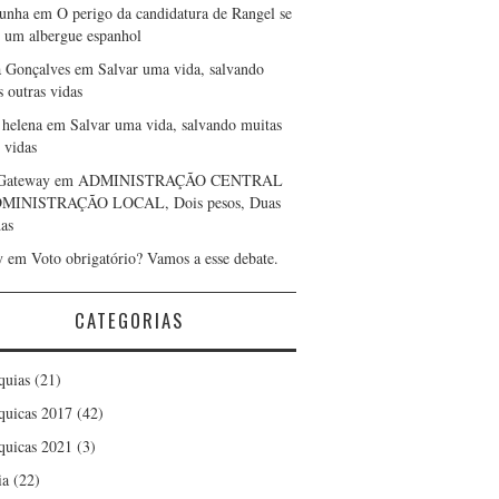
cunha
em
O perigo da candidatura de Rangel se
r um albergue espanhol
a Gonçalves
em
Salvar uma vida, salvando
s outras vidas
 helena
em
Salvar uma vida, salvando muitas
 vidas
Gateway
em
ADMINISTRAÇÃO CENTRAL
DMINISTRAÇÃO LOCAL, Dois pesos, Duas
as
y
em
Voto obrigatório? Vamos a esse debate.
CATEGORIAS
quias
(21)
quicas 2017
(42)
quicas 2021
(3)
ia
(22)