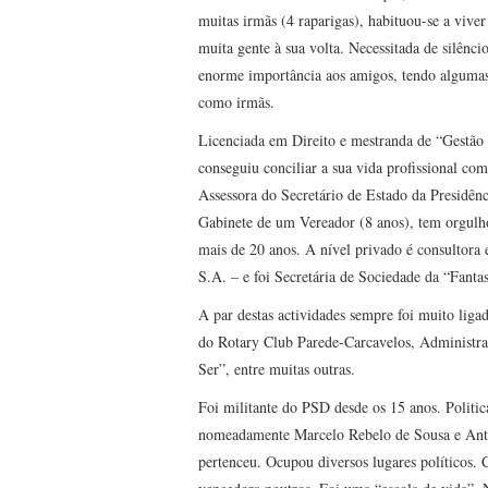
muitas irmãs (4 raparigas), habituou-se a vive
muita gente à sua volta. Necessitada de silênc
enorme importância aos amigos, tendo algumas
como irmãs.
Licenciada em Direito e mestranda de “Gestão 
conseguiu conciliar a sua vida profissional co
Assessora do Secretário de Estado da Presidên
Gabinete de um Vereador (8 anos), tem orgulh
mais de 20 anos. A nível privado é consultora 
S.A. – e foi Secretária de Sociedade da “Fanta
A par destas actividades sempre foi muito liga
do Rotary Club Parede-Carcavelos, Administra
Ser”, entre muitas outras.
Foi militante do PSD desde os 15 anos. Politi
nomeadamente Marcelo Rebelo de Sousa e Antó
pertenceu. Ocupou diversos lugares políticos. 