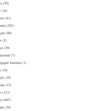
ra
(59)
s
(16)
rto
(41)
omia
(201)
ção
(80)
r
(2)
ias
(29)
nacional
(7)
tigação Insónias
(1)
a
(18)
yle
(10)
ina
(15)
o
(121)
ca
(607)
nal
(30)