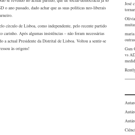
ão se revendo no actual partido, que de social-democracia já só
José 
SD o ano passado, dado achar que as suas políticas neo-liberais
torna
arneiro.
Olívi
muita
elo círculo de Lisboa, como independente, pelo recente partido
 carinho. Após algumas insistências – não foram necessárias
maria
outras
o a actual Presidente da Distrital de Lisboa. Voltou a sentir-se
essou às origens!
Gsm 
vs A
medid
Rentl
Autar
Autár
Autár
Ciênc