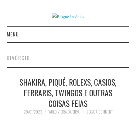
MENU
INÍCIO
DIVÓRCIO
AUTORES
SHAKIRA, PIQUÉ, ROLEXS, CASIOS,
CONTACTO
FERRARIS, TWINGOS E OUTRAS
POLÍTICA DE
COISAS FEIAS
PRIVACIDADE
28/01/2023
PAULO VIEIRA DA SILVA
LEAVE A COMMENT