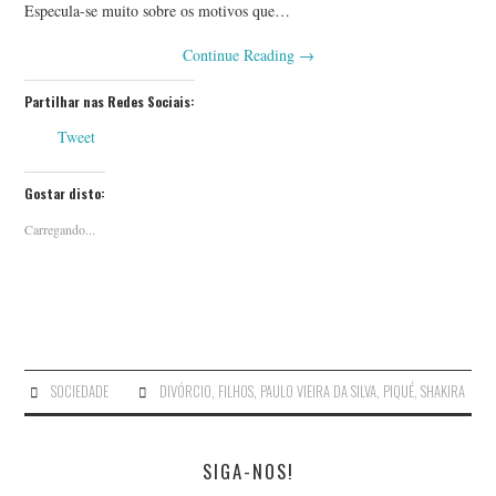
Especula-se muito sobre os motivos que…
Continue Reading
→
Partilhar nas Redes Sociais:
Tweet
Gostar disto:
Carregando...
SOCIEDADE
DIVÓRCIO
,
FILHOS
,
PAULO VIEIRA DA SILVA
,
PIQUÉ
,
SHAKIRA
SIGA-NOS!