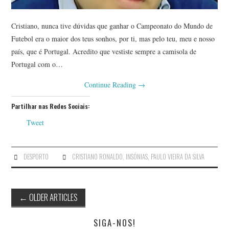
Cristiano, nunca tive dúvidas que ganhar o Campeonato do Mundo de
Futebol era o maior dos teus sonhos, por ti, mas pelo teu, meu e nosso
país, que é Portugal. Acredito que vestiste sempre a camisola de
Portugal com o…
Continue Reading
→
Partilhar nas Redes Sociais:
Tweet
DESPORTO
CRISTIANO RONALDO
,
INSÓNIAS
,
PAULO VIEIRA DA SILVA
Post
←
OLDER ARTICLES
navigation
SIGA-NOS!