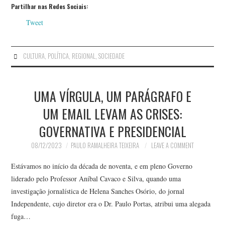
Partilhar nas Redes Sociais:
Tweet
CULTURA
,
POLÍTICA
,
REGIONAL
,
SOCIEDADE
UMA VÍRGULA, UM PARÁGRAFO E
UM EMAIL LEVAM AS CRISES:
GOVERNATIVA E PRESIDENCIAL
08/12/2023
PAULO RAMALHEIRA TEIXEIRA
LEAVE A COMMENT
Estávamos no início da década de noventa, e em pleno Governo
liderado pelo Professor Aníbal Cavaco e Silva, quando uma
investigação jornalística de Helena Sanches Osório, do jornal
Independente, cujo diretor era o Dr. Paulo Portas, atribui uma alegada
fuga…