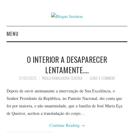
MENU
INÍCIO
O INTERIOR A DESAPARECER
AUTORES
LENTAMENTE….
CONTACTO
27/01/2025
PAULO RAMALHEIRA TEIXEIRA
LEAVE A COMMENT
Depois de ouvir atentamente a intervenção de Sua Excelência, o
POLÍTICA DE
Senhor Presidente da República, no Panteão Nacional, dei conta que
foi por maioria, e não unanimidade, que a família de José Maria Eça
PRIVACIDADE
de Queiroz, aceitou a transladação do corpo…
Continue Reading
→