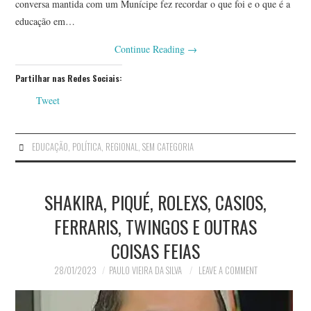
conversa mantida com um Munícipe fez recordar o que foi e o que é a
educação em…
Continue Reading
→
Partilhar nas Redes Sociais:
Tweet
EDUCAÇÃO
,
POLÍTICA
,
REGIONAL
,
SEM CATEGORIA
SHAKIRA, PIQUÉ, ROLEXS, CASIOS,
FERRARIS, TWINGOS E OUTRAS
COISAS FEIAS
28/01/2023
PAULO VIEIRA DA SILVA
LEAVE A COMMENT