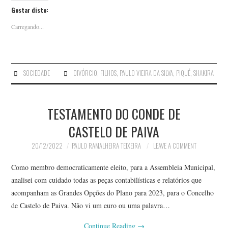
Gostar disto:
Carregando...
SOCIEDADE
DIVÓRCIO
,
FILHOS
,
PAULO VIEIRA DA SILVA
,
PIQUÉ
,
SHAKIRA
TESTAMENTO DO CONDE DE
CASTELO DE PAIVA
20/12/2022
PAULO RAMALHEIRA TEIXEIRA
LEAVE A COMMENT
Como membro democraticamente eleito, para a Assembleia Municipal,
analisei com cuidado todas as peças contabilísticas e relatórios que
acompanham as Grandes Opções do Plano para 2023, para o Concelho
de Castelo de Paiva. Não vi um euro ou uma palavra…
Continue Reading
→