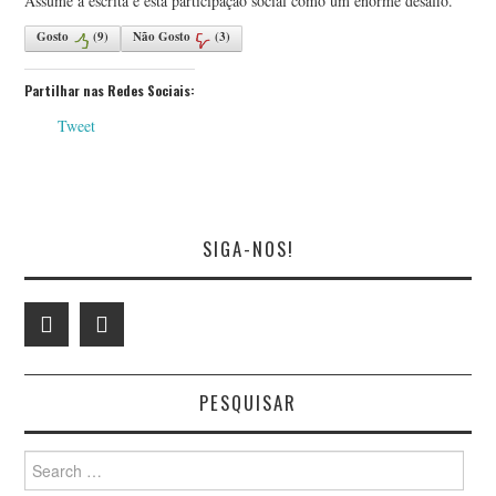
Assume a escrita e esta participação social como um enorme desafio.
Gosto
(
9
)
Não Gosto
(
3
)
Partilhar nas Redes Sociais:
Tweet
SIGA-NOS!
PESQUISAR
Search
for: