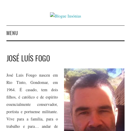
MENU
INÍCIO
JOSÉ LUÍS FOGO
AUTORES
José Luis Fougo nasceu em
CONTACTO
Rio Tinto, Gondomar, em
1964. É casado, tem dois
POLÍTICA DE
filhos, é católico e de espírito
essencialmente conservador,
PRIVACIDADE
portista e portuense militante.
Vive para a família, para o
trabalho e para… andar de