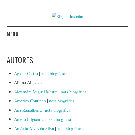
MENU
INÍCIO
AUTORES
AUTORES
Aguiar Castro
|
nota biográfica
CONTACTO
Albino Almeida
Alexandre Miguel Mestre
|
nota biográfica
POLÍTICA DE
Américo Coutinho
|
nota biográfica
PRIVACIDADE
Ana Ramalheira
|
nota biográfica
Antero Filgueiras
|
nota biográfia
António Alves da Silva
|
nota biográfica