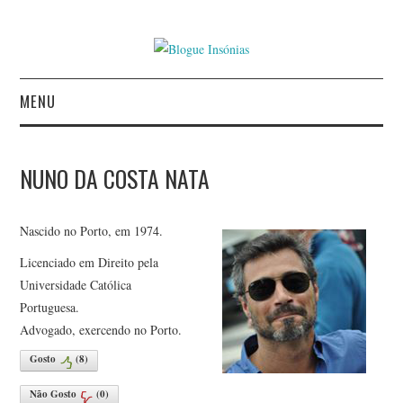
MENU
INÍCIO
NUNO DA COSTA NATA
AUTORES
Nascido no Porto, em 1974.
CONTACTO
Licenciado em Direito pela
POLÍTICA DE
Universidade Católica
Portuguesa.
PRIVACIDADE
Advogado, exercendo no Porto.
Gosto
(
8
)
Não Gosto
(
0
)