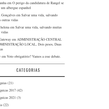
cunha
em
O perigo da candidatura de Rangel se
r um albergue espanhol
a Gonçalves
em
Salvar uma vida, salvando
s outras vidas
 helena
em
Salvar uma vida, salvando muitas
 vidas
Gateway
em
ADMINISTRAÇÃO CENTRAL
DMINISTRAÇÃO LOCAL, Dois pesos, Duas
as
y
em
Voto obrigatório? Vamos a esse debate.
CATEGORIAS
quias
(21)
quicas 2017
(42)
quicas 2021
(3)
ia
(22)