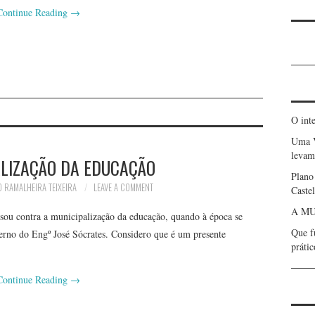
Continue Reading
→
O int
Uma 
levam 
ALIZAÇÃO DA EDUCAÇÃO
Plano
 RAMALHEIRA TEIXEIRA
LEAVE A COMMENT
Caste
A MU
sou contra a municipalização da educação, quando à época se
Que f
erno do Engº José Sócrates. Considero que é um presente
prátic
Continue Reading
→