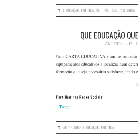
EDUCAÇÃO
,
POLÍTICA
,
REGIONAL
,
SEM CATEGORIA
QUE EDUCAÇÃO QU
23/01/2022
PAULO
Uma CARTA EDUCATIVA é um instrumento de p
equipamentos educativos a localizar num deter
formação que seja necessário satisfazer, tendo
Partilhar nas Redes Sociais:
Tweet
AUTARQUIAS
,
EDUCAÇÃO
,
POLÍTICA