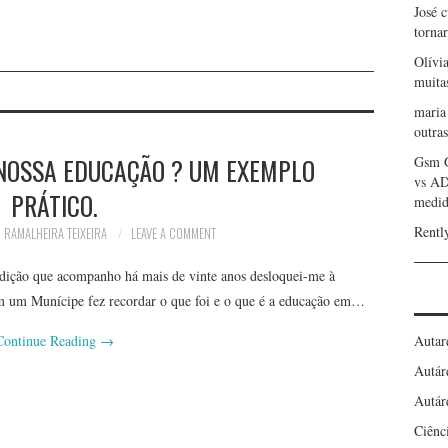
José 
torna
Olívi
muita
maria
outras
 NOSSA EDUCAÇÃO ? UM EXEMPLO
Gsm 
vs A
PRÁTICO.
medid
Rentl
 RAMALHEIRA TEIXEIRA
LEAVE A COMMENT
dição que acompanho há mais de vinte anos desloquei-me à
m um Munícipe fez recordar o que foi e o que é a educação em…
Autar
Continue Reading
→
Autár
Autár
Ciênc