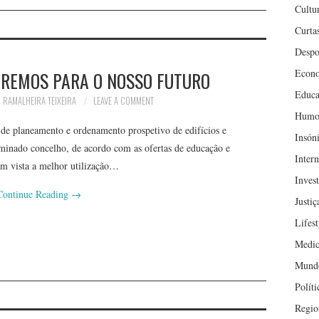
Cultu
Curta
Despo
Econ
EREMOS PARA O NOSSO FUTURO
Educa
 RAMALHEIRA TEIXEIRA
LEAVE A COMMENT
Humo
laneamento e ordenamento prospetivo de edifícios e
Insón
minado concelho, de acordo com as ofertas de educação e
Inter
 em vista a melhor utilização…
Inves
Continue Reading
→
Justiç
Lifest
Medic
Mund
Políti
Regio