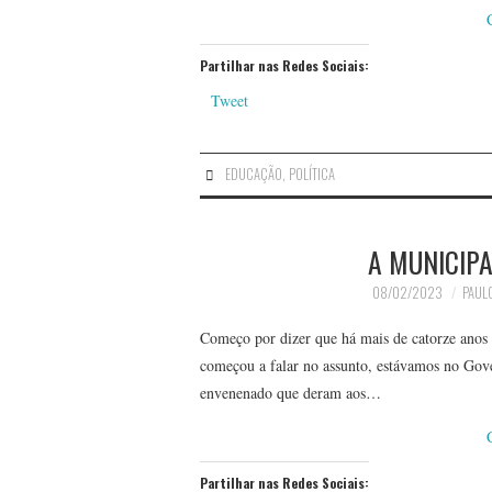
Partilhar nas Redes Sociais:
Tweet
EDUCAÇÃO
,
POLÍTICA
A MUNICIP
08/02/2023
PAULO
Começo por dizer que há mais de catorze anos 
começou a falar no assunto, estávamos no Gov
envenenado que deram aos…
Partilhar nas Redes Sociais: