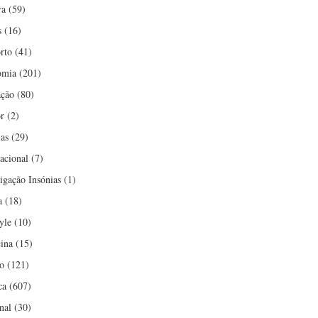
ra
(59)
s
(16)
rto
(41)
omia
(201)
ção
(80)
r
(2)
ias
(29)
nacional
(7)
tigação Insónias
(1)
a
(18)
yle
(10)
ina
(15)
o
(121)
ca
(607)
nal
(30)