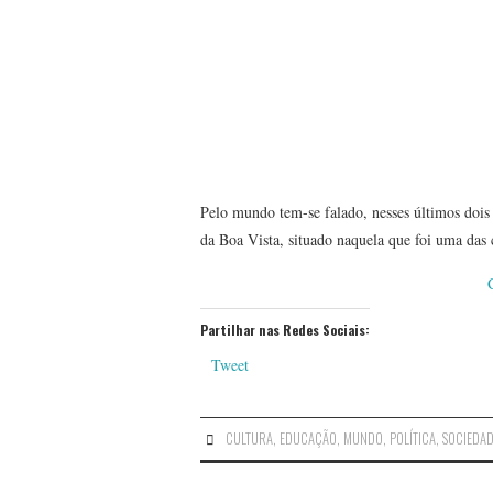
Pelo mundo tem-se falado, nesses últimos dois
da Boa Vista, situado naquela que foi uma das
Partilhar nas Redes Sociais:
Tweet
CULTURA
,
EDUCAÇÃO
,
MUNDO
,
POLÍTICA
,
SOCIEDA