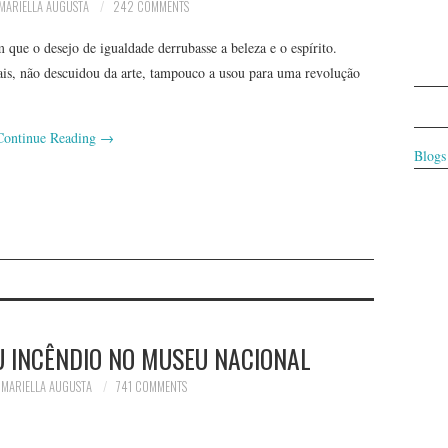
MARIELLA AUGUSTA
242 COMMENTS
que o desejo de igualdade derrubasse a beleza e o espírito.
s, não descuidou da arte, tampouco a usou para uma revolução
Continue Reading
→
Blogs
U INCÊNDIO NO MUSEU NACIONAL
MARIELLA AUGUSTA
741 COMMENTS