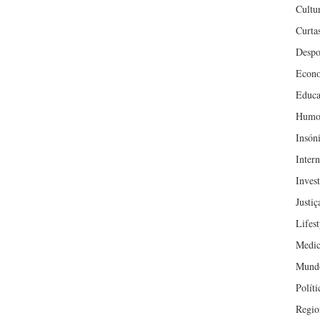
Cultu
Curta
Despo
Econ
Educa
Humo
Insón
Inter
Inves
Justiç
Lifest
Medic
Mund
Políti
Regio