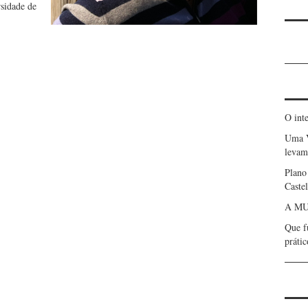
sidade de
O int
Uma 
levam 
Plano
Caste
A MU
Que f
prátic