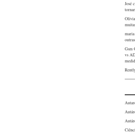
José 
torna
Olívi
muita
maria
outras
Gsm 
vs A
medid
Rentl
Autar
Autár
Autár
Ciênc