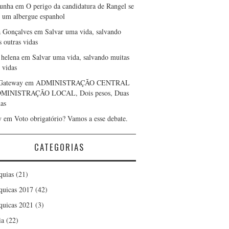
cunha
em
O perigo da candidatura de Rangel se
r um albergue espanhol
a Gonçalves
em
Salvar uma vida, salvando
s outras vidas
 helena
em
Salvar uma vida, salvando muitas
 vidas
Gateway
em
ADMINISTRAÇÃO CENTRAL
DMINISTRAÇÃO LOCAL, Dois pesos, Duas
as
y
em
Voto obrigatório? Vamos a esse debate.
CATEGORIAS
quias
(21)
quicas 2017
(42)
quicas 2021
(3)
ia
(22)