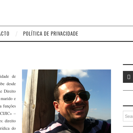
ACTO
POLÍTICA DE PRIVACIDADE
idade de
ube desde
e Direito
é marido e
a funções
 CIJIC» –
Searc
for:
s: direito
rídica do