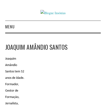
MENU
INÍCIO
JOAQUIM AMÂNDIO SANTOS
AUTORES
Joaquim
CONTACTO
Amândio
Santos tem 52
POLÍTICA DE
anos de idade.
Formador,
PRIVACIDADE
Gestor de
Formação,
Jornalista,