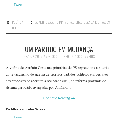
Tweet
POLÍTICA
AUMENTO SALÁRIO MINIMO NACIONAL
,
DESCIDA TSU
,
PASSOS
COELHO
,
PSD
UM PARTIDO EM MUDANÇA
28/12/2016
AMÉRICO COUTINHO
100 COMMENTS
A vitória de António Costa nas primárias do PS representou a vitória
do revanchismo do que há de pior nos partidos políticos em desfavor
das propostas de abertura à sociedade civil, da reforma profunda do
sistema partidário avançadas por António…
Continue Reading
→
Partilhar nas Redes Sociais:
Tweet