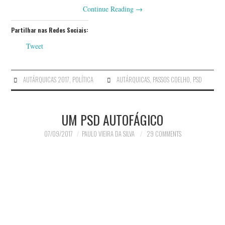
Continue Reading
→
Partilhar nas Redes Sociais:
Tweet
AUTÁRQUICAS 2017
,
POLÍTICA
AUTÁRQUICAS
,
PASSOS COELHO
,
PSD
UM PSD AUTOFÁGICO
07/09/2017
PAULO VIEIRA DA SILVA
29 COMMENTS