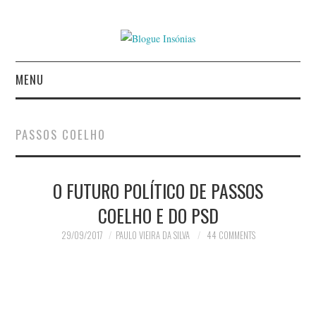
MENU
INÍCIO
PASSOS COELHO
AUTORES
O FUTURO POLÍTICO DE PASSOS
CONTACTO
COELHO E DO PSD
POLÍTICA DE
29/09/2017
PAULO VIEIRA DA SILVA
44 COMMENTS
PRIVACIDADE