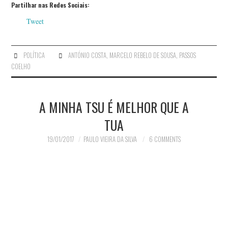
Partilhar nas Redes Sociais:
Tweet
POLÍTICA
ANTÓNIO COSTA
,
MARCELO REBELO DE SOUSA
,
PASSOS
COELHO
A MINHA TSU É MELHOR QUE A
TUA
19/01/2017
PAULO VIEIRA DA SILVA
6 COMMENTS