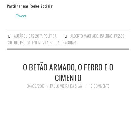
Partilhar nas Redes Sociais:
Tweet
AUTÁRQUICAS 2017
,
POLÍTICA
ALBERTO MACHADO
,
ISALTINO
,
PASSOS
COELHO
,
PSD
,
VALENTIM
,
VILA POUCA DE AGUIAR
O BETÃO ARMADO, O FERRO E O
CIMENTO
04/03/2017
PAULO VIEIRA DA SILVA
10 COMMENTS