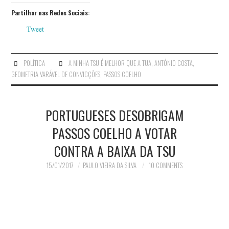
Partilhar nas Redes Sociais:
Tweet
POLÍTICA
A MINHA TSU É MELHOR QUE A TUA
,
ANTÓNIO COSTA
,
GEOMETRIA VARÁVEL DE CONVICÇÕES
,
PASSOS COELHO
PORTUGUESES DESOBRIGAM
PASSOS COELHO A VOTAR
CONTRA A BAIXA DA TSU
15/01/2017
PAULO VIEIRA DA SILVA
10 COMMENTS