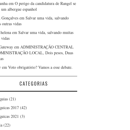
cunha
em
O perigo da candidatura de Rangel se
r um albergue espanhol
a Gonçalves
em
Salvar uma vida, salvando
s outras vidas
 helena
em
Salvar uma vida, salvando muitas
 vidas
Gateway
em
ADMINISTRAÇÃO CENTRAL
DMINISTRAÇÃO LOCAL, Dois pesos, Duas
as
y
em
Voto obrigatório? Vamos a esse debate.
CATEGORIAS
quias
(21)
quicas 2017
(42)
quicas 2021
(3)
ia
(22)