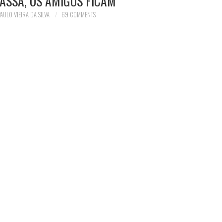
PASSA, OS AMIGOS FICAM
AULO VIEIRA DA SILVA
69 COMMENTS