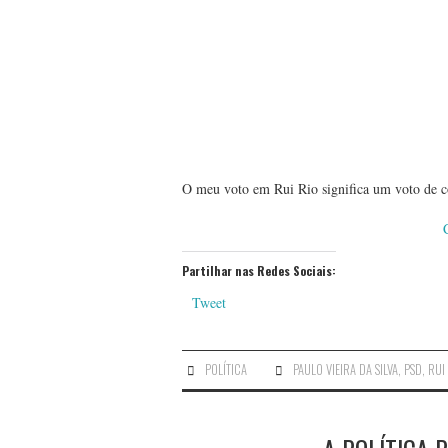
O meu voto em Rui Rio significa um voto de co
Partilhar nas Redes Sociais:
Tweet
POLÍTICA
PAULO VIEIRA DA SILVA
,
PSD
,
RUI