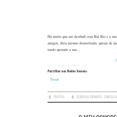
Há muito que me desiludi com Rui Rio e a sua 
amigos, diria mesmo desnorteada, apesar de nas
tendo apoiado a sua…
Partilhar nas Redes Sociais:
Tweet
POLÍTICA
ALBERGUE ESPANHOL
,
CANCELA 