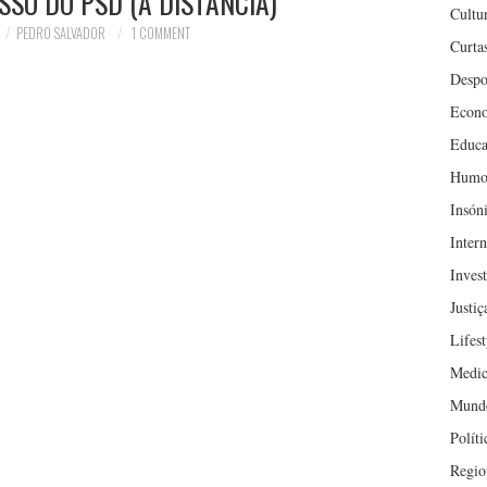
SO DO PSD (À DISTÂNCIA)
Cultu
PEDRO SALVADOR
1 COMMENT
Curta
Despo
Econ
Educa
Humo
Insón
Inter
Inves
Justiç
Lifest
Medic
Mund
Políti
Regio