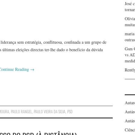
José 
torna
Olívi
muita
maria
outras
liderança sem estratégia, conflituosa, confinada a um grupo de
Gsm 
 últimas eleições directas ter-lhe dado o benefício da dúvida
vs A
medid
Continue Reading
→
Rentl
Autar
Autár
MOURA
,
PAULO RANGEL
,
PAULO VIEIRA DA SILVA
,
PSD
Autár
Ciênc