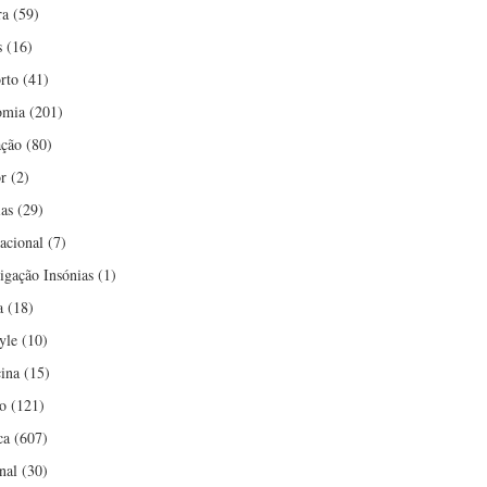
ra
(59)
s
(16)
rto
(41)
omia
(201)
ção
(80)
r
(2)
ias
(29)
nacional
(7)
tigação Insónias
(1)
a
(18)
yle
(10)
ina
(15)
o
(121)
ca
(607)
nal
(30)