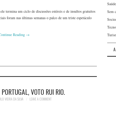
Saúde
 termina um ciclo de discussões estéreis e de insultos gratuitos
Sem c
ciais foram nas últimas semanas o palco de um triste espetáculo
Socie
Tecno
Continue Reading
→
Turis
A
 PORTUGAL, VOTO RUI RIO.
LO VIEIRA DA SILVA
LEAVE A COMMENT