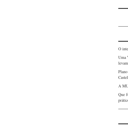
O int
Uma 
levam 
Plano
Caste
A MU
Que f
prátic