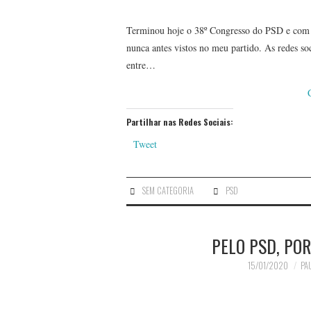
Terminou hoje o 38º Congresso do PSD e com ele
nunca antes vistos no meu partido. As redes so
entre…
Partilhar nas Redes Sociais:
Tweet
SEM CATEGORIA
PSD
PELO PSD, POR
15/01/2020
PAU