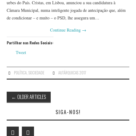
urbes do País. Cristas, em Lisboa, anunciou a sua candidatura à
Câmara Municipal, numa inteligente jogada de antecipação que, além
de condicionar – e muito – o PSD, lhe assegura um…
Continue Reading
→
Partilhar nas Redes Sociais:
Tweet
POLÍTICA
,
SOCIEDADE
AUTÁRQUICAS 2017
Post
←
OLDER ARTICLES
navigation
SIGA-NOS!