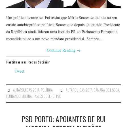
Um político assume-se. Foi assim que Mário Soares se definiu no seu
ensaio autobiográfico político. Soares que depois de ter sido Presidente
da República ainda liderou uma lista do PS ao Parlamento Europeu e
recandidatou-se a um novo mandato presidencial. Sempre…
Continue Reading
→
Partilhar nas Redes Sociais:
Tweet
AUTÁRQUICAS 2017
,
POLÍTICA
AUTÁRQUICAS 2017
,
CÂMARA DE LISBOA
,
FERNANDO MEDINA
,
PASSOS COELHO
,
PSD
PSD PORTO: APOIANTES DE RUI