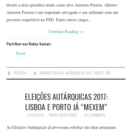
direito a dois episódios tendo como alvo Amorim Pereira. Alberto
Amorim Pereira é um respeitado advogado e um militante com um
percurso respeitável no PSD. Entre outros cargos…
Continue Reading
→
Partilhar nas Redes Sociais:
Tweet
POLÍTICA
AMORIM PEREIRA
,
AUTÁRQUICAS 2017
,
PORTO
,
PSD
ELEIÇÕES AUTÁRQUICAS 2017:
LISBOA E PORTO JÁ “MEXEM”
12/09/2016
MARIO NUNO NEVES
138 COMMENTS
As Eleições Autárquicas já provocam reboliço nas duas principais