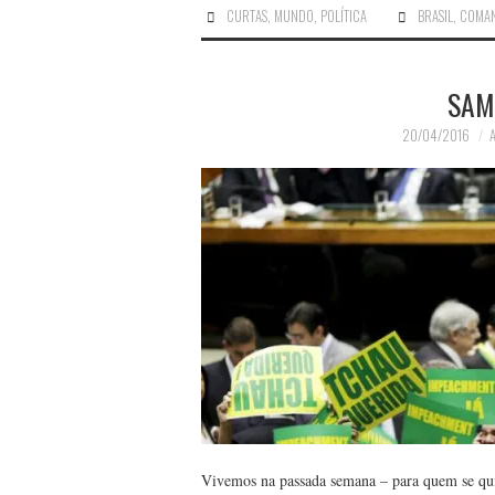
CURTAS
,
MUNDO
,
POLÍTICA
BRASIL
,
COMAN
SAM
20/04/2016
Vivemos na passada semana – para quem se qui