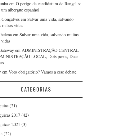
cunha
em
O perigo da candidatura de Rangel se
r um albergue espanhol
a Gonçalves
em
Salvar uma vida, salvando
s outras vidas
 helena
em
Salvar uma vida, salvando muitas
 vidas
Gateway
em
ADMINISTRAÇÃO CENTRAL
DMINISTRAÇÃO LOCAL, Dois pesos, Duas
as
y
em
Voto obrigatório? Vamos a esse debate.
CATEGORIAS
quias
(21)
quicas 2017
(42)
quicas 2021
(3)
ia
(22)