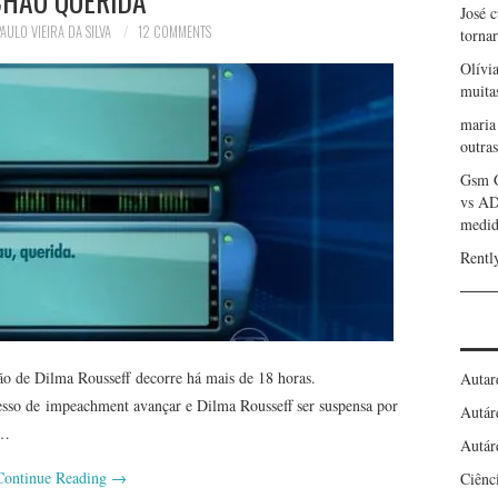
José 
AULO VIEIRA DA SILVA
12 COMMENTS
torna
Olívi
muita
maria
outras
Gsm 
vs A
medid
Rentl
ção de Dilma Rousseff decorre há mais de 18 horas.
Autar
esso de impeachment avançar e Dilma Rousseff ser suspensa por
Autár
m…
Autár
Continue Reading
→
Ciênc