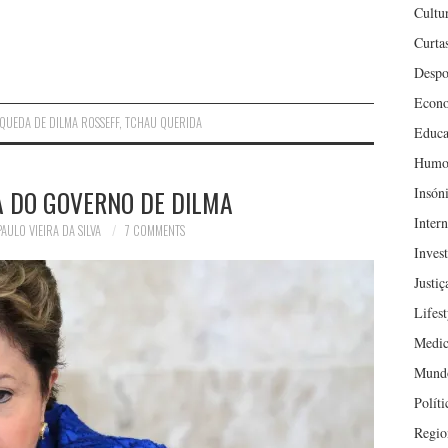
Cultu
Curta
Despo
Econ
QUEDA DE DILMA ROSSEFF
,
TCHAU QUERIDA
Educa
Humo
Insón
A DO GOVERNO DE DILMA
Inter
PAULO VIEIRA DA SILVA
7 COMMENTS
Inves
Justiç
Lifest
Medic
Mund
Políti
Regio