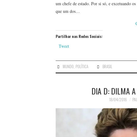
um chefe de estado. Por si só, e excetuando os
que um dos…
Partilhar nas Redes Sociais:
Tweet
MUNDO
,
POLÍTICA
BRASIL
DIA D: DILMA 
18/04/2016
PAU