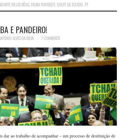
DANTE VILLAS BÔAS
,
DILMA ROUSSEFF
,
GOLPE DE ESTADO
,
PT
BA E PANDEIRO!
ANTÓNIO ALVES DA SILVA
7 COMMENTS
s dar ao trabalho de acompanhar – um processo de destituição de