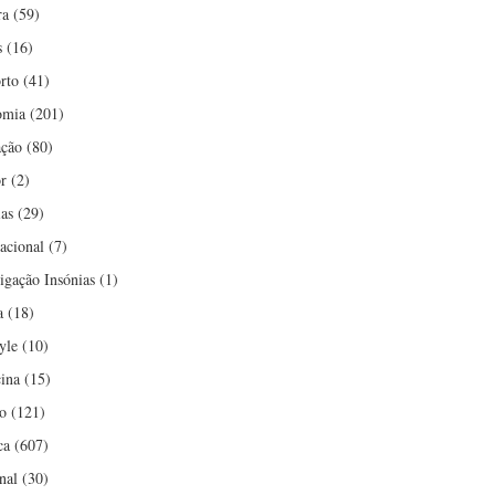
ra
(59)
s
(16)
rto
(41)
omia
(201)
ção
(80)
r
(2)
ias
(29)
nacional
(7)
tigação Insónias
(1)
a
(18)
yle
(10)
ina
(15)
o
(121)
ca
(607)
nal
(30)