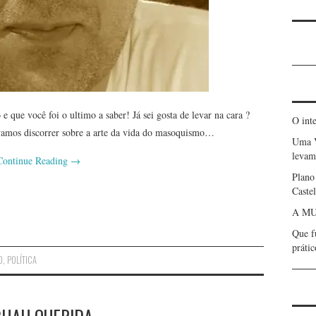
 que você foi o ultimo a saber! Já sei gosta de levar na cara ?
O int
amos discorrer sobre a arte da vida do masoquismo…
Uma 
levam 
Continue Reading
→
Plano
Caste
A MU
Que f
prátic
O
,
POLÍTICA
CHAU QUERIDA