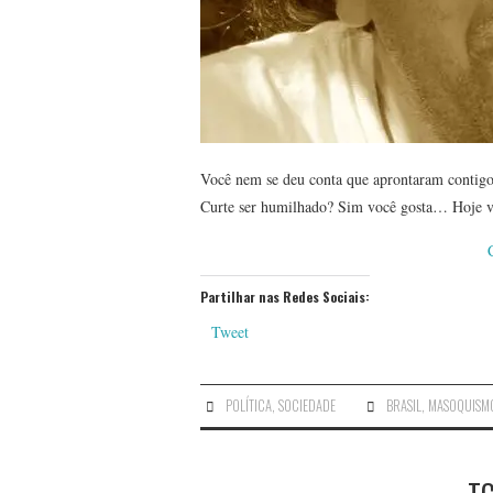
Você nem se deu conta que aprontaram contigo e
Curte ser humilhado? Sim você gosta… Hoje v
Partilhar nas Redes Sociais:
Tweet
POLÍTICA
,
SOCIEDADE
BRASIL
,
MASOQUISM
T