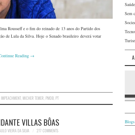
Saúde
Sem c
Socie
lma Rousseff e o fim do reinado de 13 anos do Partido dos
Tecno
ção de Lula da Silva. Hoje o Senado brasileiro deverá votar
Turis
Continue Reading
→
A
,
IMPEACHMENT
,
MICHER TEMER
,
PMDB
,
PT
DANTE VILLAS BÔAS
Blogs
AULO VIEIRA DA SILVA
277 COMMENTS