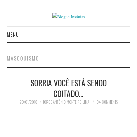
MENU
INÍCIO
MASOQUISMO
AUTORES
SORRIA VOCÊ ESTÁ SENDO
CONTACTO
COITADO…
POLÍTICA DE
20/01/2018
JORGE ANTÔNIO MONTEIRO LIMA
34 COMMENTS
PRIVACIDADE