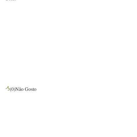
(
0
)
Não Gosto