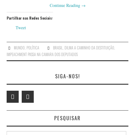
Continue Reading
→
Partilhar nas Redes Sociais:
Tweet
MUNDO
,
POLÍTICA
BRASIL
,
DILMA A CAMINHO DA DESTITUIÇÃO
,
IMPEACHMENT PASSA NA CAMARA DOS DEPUTADOS
SIGA-NOS!
PESQUISAR
Search