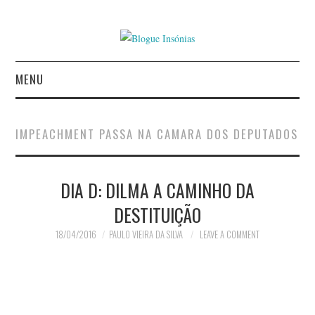
MENU
INÍCIO
IMPEACHMENT PASSA NA CAMARA DOS DEPUTADOS
AUTORES
DIA D: DILMA A CAMINHO DA
CONTACTO
DESTITUIÇÃO
POLÍTICA DE
18/04/2016
PAULO VIEIRA DA SILVA
LEAVE A COMMENT
PRIVACIDADE