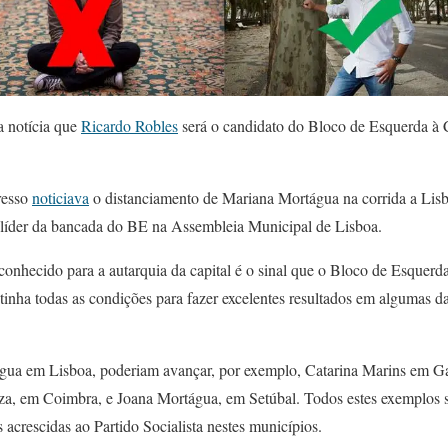
a notícia que
Ricardo Robles
será o candidato do Bloco de Esquerda à
resso
noticiava
o distanciamento de Mariana Mortágua na corrida a Lis
l líder da bancada do BE na Assembleia Municipal de Lisboa.
onhecido para a autarquia da capital é o sinal que o Bloco de Esquerda
tinha todas as condições para fazer excelentes resultados em algumas d
gua em Lisboa, poderiam avançar, por exemplo, Catarina Marins em Ga
a, em Coimbra, e Joana Mortágua, em Setúbal. Todos estes exemplos s
 acrescidas ao Partido Socialista nestes municípios.