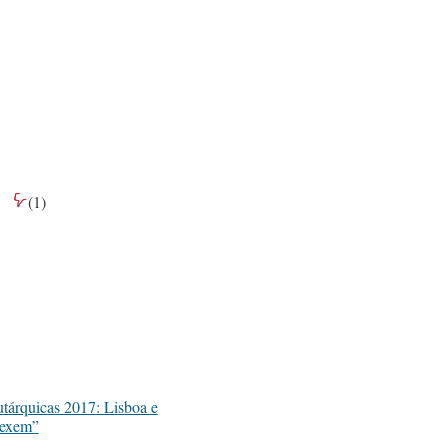
(
1
)
tárquicas 2017: Lisboa e
mexem”