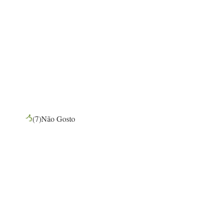
(
7
)
Não Gosto