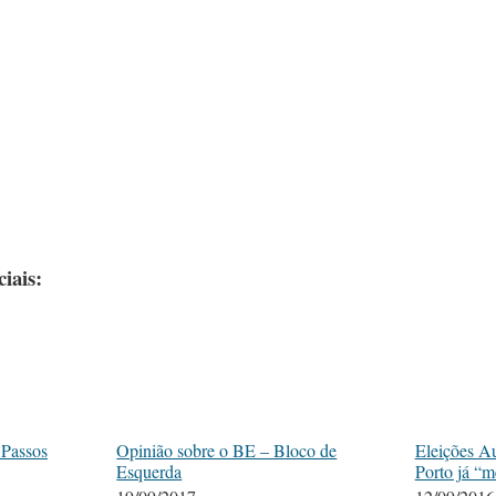
iais:
 Passos
Opinião sobre o BE – Bloco de
Eleições Au
Esquerda
Porto já “