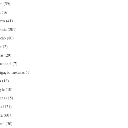
ra
(59)
s
(16)
rto
(41)
omia
(201)
ção
(80)
r
(2)
ias
(29)
nacional
(7)
tigação Insónias
(1)
a
(18)
yle
(10)
ina
(15)
o
(121)
ca
(607)
nal
(30)