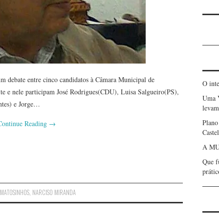
um debate entre cinco candidatos à Câmara Municipal de
O int
ite e nele participam José Rodrigues(CDU), Luisa Salgueiro(PS),
Uma 
ntes) e Jorge…
levam 
Plano
Continue Reading
→
Caste
A MU
Que f
prátic
,
MATOSINHOS
,
NARCISO MIRANDA