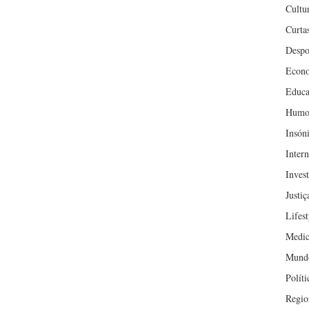
Cultu
Curta
Despo
Econ
Educa
Humo
Insón
Inter
Inves
Justiç
Lifest
Medic
Mund
Políti
Regio