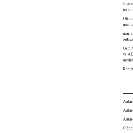
José 
torna
Olívi
muita
maria
outras
Gsm 
vs A
medid
Rentl
Autar
Autár
Autár
Ciênc