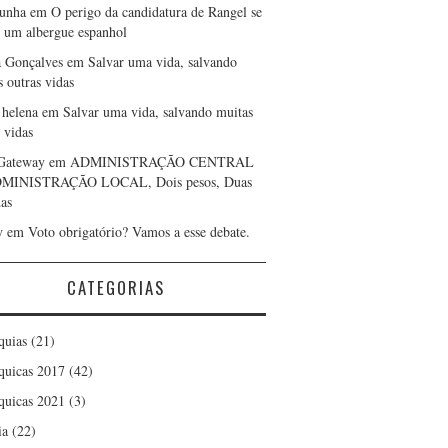
cunha
em
O perigo da candidatura de Rangel se
r um albergue espanhol
a Gonçalves
em
Salvar uma vida, salvando
s outras vidas
 helena
em
Salvar uma vida, salvando muitas
 vidas
Gateway
em
ADMINISTRAÇÃO CENTRAL
DMINISTRAÇÃO LOCAL, Dois pesos, Duas
as
y
em
Voto obrigatório? Vamos a esse debate.
CATEGORIAS
quias
(21)
quicas 2017
(42)
quicas 2021
(3)
ia
(22)