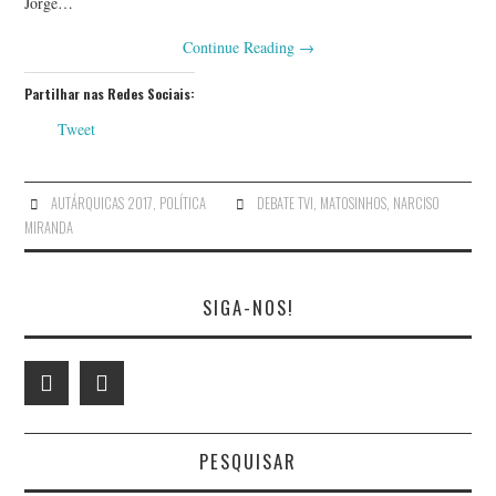
Jorge…
Continue Reading
→
Partilhar nas Redes Sociais:
Tweet
AUTÁRQUICAS 2017
,
POLÍTICA
DEBATE TVI
,
MATOSINHOS
,
NARCISO
MIRANDA
SIGA-NOS!
PESQUISAR