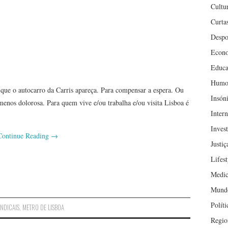
Cultu
Curta
Despo
Econ
Educa
Humo
que o autocarro da Carris apareça. Para compensar a espera. Ou
Insón
 menos dolorosa. Para quem vive e/ou trabalha e/ou visita Lisboa é
Inter
Inves
Continue Reading
→
Justiç
Lifest
Medic
Mund
Políti
INDICAIS
,
METRO DE LISBOA
Regio