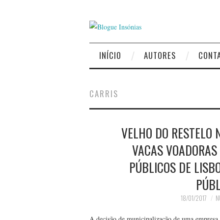
INÍCIO
AUTORES
CONT
CARRIS
VELHO DO RESTELO 
VACAS VOADORAS 
PÚBLICOS DE LISB
PÚBL
18/01/2017
N
A decisão de municipalização de uma empresa 