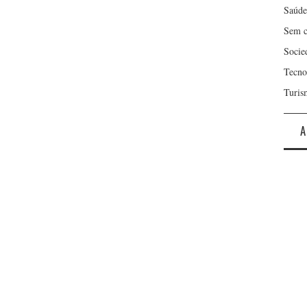
Saúde
Sem c
Socie
Tecno
Turis
A