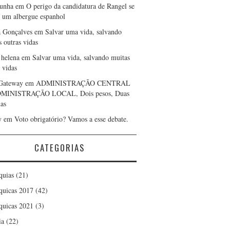
cunha
em
O perigo da candidatura de Rangel se
r um albergue espanhol
a Gonçalves
em
Salvar uma vida, salvando
s outras vidas
 helena
em
Salvar uma vida, salvando muitas
 vidas
Gateway
em
ADMINISTRAÇÃO CENTRAL
DMINISTRAÇÃO LOCAL, Dois pesos, Duas
as
y
em
Voto obrigatório? Vamos a esse debate.
CATEGORIAS
quias
(21)
quicas 2017
(42)
quicas 2021
(3)
ia
(22)