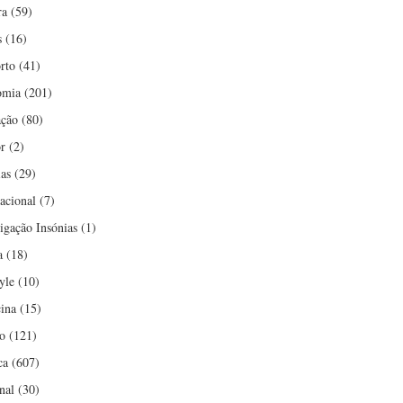
ra
(59)
s
(16)
rto
(41)
omia
(201)
ção
(80)
r
(2)
ias
(29)
nacional
(7)
tigação Insónias
(1)
a
(18)
yle
(10)
ina
(15)
o
(121)
ca
(607)
nal
(30)