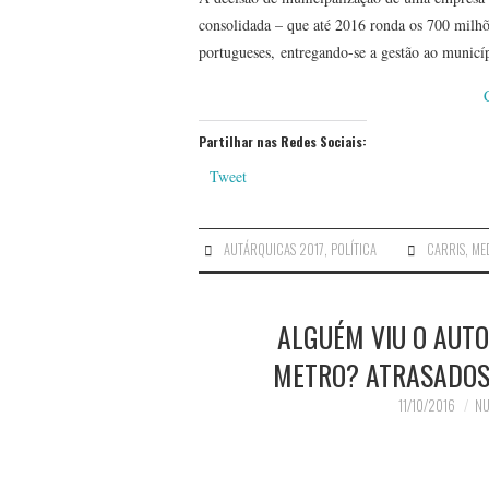
consolidada – que até 2016 ronda os 700 milhõ
portugueses, entregando-se a gestão ao municí
Partilhar nas Redes Sociais:
Tweet
AUTÁRQUICAS 2017
,
POLÍTICA
CARRIS
,
ME
ALGUÉM VIU O AUTO
METRO? ATRASADOS
11/10/2016
NU