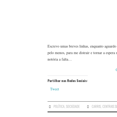
Escrevo umas breves linhas, enquanto aguardo 
pelo menos, para me distrair e tornar a espera
notória a falta…
Partilhar nas Redes Sociais:
Tweet
POLÍTICA
,
SOCIEDADE
CARRIS
,
CENTRAIS S