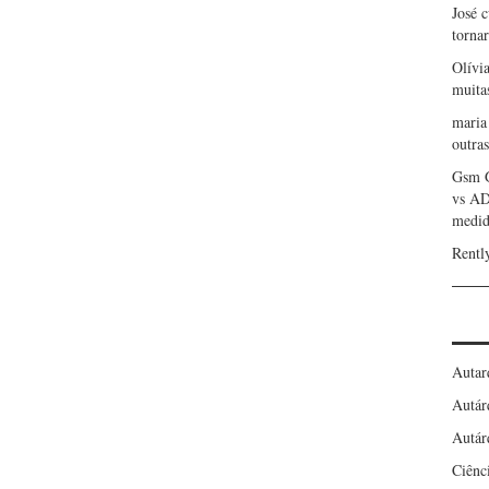
José 
torna
Olívi
muita
maria
outras
Gsm 
vs A
medid
Rentl
Autar
Autár
Autár
Ciênc