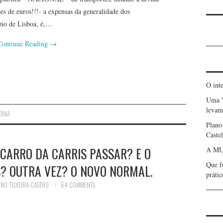
es de euros!!!- a expensas da generalidade dos
pio de Lisboa, é,…
Continue Reading
→
O int
Uma 
levam 
DINA
Plano
Caste
CARRO DA CARRIS PASSAR? E O
A MU
Que f
? OUTRA VEZ? O NOVO NORMAL.
prátic
NO TEIXEIRA CASTRO
64 COMMENTS