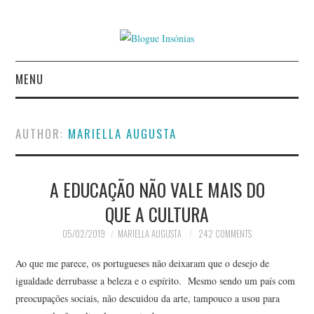
MENU
INÍCIO
AUTHOR:
MARIELLA AUGUSTA
AUTORES
A EDUCAÇÃO NÃO VALE MAIS DO
CONTACTO
QUE A CULTURA
POLÍTICA DE
05/02/2019
MARIELLA AUGUSTA
242 COMMENTS
PRIVACIDADE
Ao que me parece, os portugueses não deixaram que o desejo de
igualdade derrubasse a beleza e o espírito. Mesmo sendo um país com
preocupações sociais, não descuidou da arte, tampouco a usou para