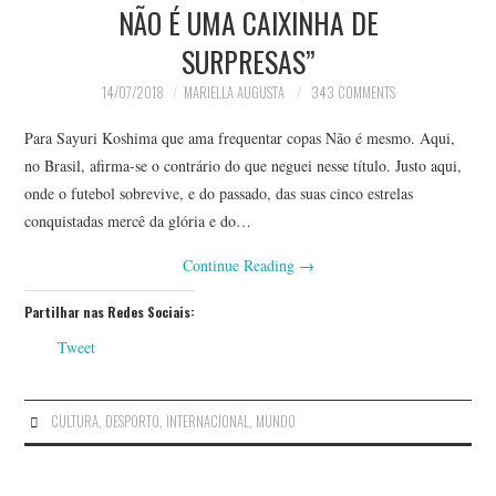
NÃO É UMA CAIXINHA DE
SURPRESAS”
14/07/2018
MARIELLA AUGUSTA
343 COMMENTS
Para Sayuri Koshima que ama frequentar copas Não é mesmo. Aqui,
no Brasil, afirma-se o contrário do que neguei nesse título. Justo aqui,
onde o futebol sobrevive, e do passado, das suas cinco estrelas
conquistadas mercê da glória e do…
Continue Reading
→
Partilhar nas Redes Sociais:
Tweet
CULTURA
,
DESPORTO
,
INTERNACIONAL
,
MUNDO