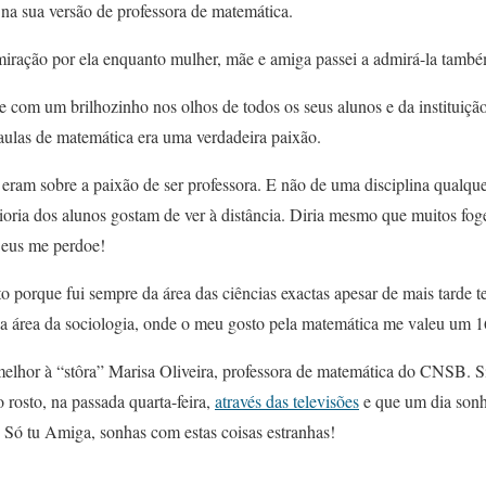
na sua versão de professora de matemática.
miração por ela enquanto mulher, mãe e amiga passei a admirá-la tamb
e com um brilhozinho nos olhos de todos os seus alunos e da instituiçã
aulas de matemática era uma verdadeira paixão.
 eram sobre a paixão de ser professora. E não de uma disciplina qualqu
oria dos alunos gostam de ver à distância. Diria mesmo que muitos f
Deus me perdoe!
 porque fui sempre da área das ciências exactas apesar de mais tarde te
 área da sociologia, onde o meu gosto pela matemática me valeu um 16 
elhor à “stôra” Marisa Oliveira, professora de matemática do CNSB. S
 rosto, na passada quarta-feira,
através das televisões
e que um dia son
Só tu Amiga, sonhas com estas coisas estranhas!