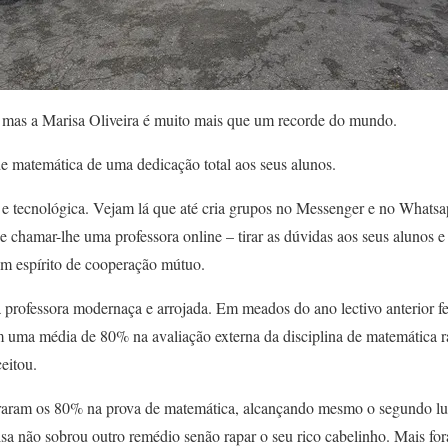
a, mas a Marisa Oliveira é muito mais que um recorde do mundo.
e matemática de uma dedicação total aos seus alunos.
a e tecnológica. Vejam lá que até cria grupos no Messenger e no Whats
 chamar-lhe uma professora online – tirar as dúvidas aos seus alunos e
m espírito de cooperação mútuo.
rofessora modernaça e arrojada. Em meados do ano lectivo anterior fe
m uma média de 80% na avaliação externa da disciplina de matemática 
eitou.
raram os 80% na prova de matemática, alcançando mesmo o segundo lug
a não sobrou outro remédio senão rapar o seu rico cabelinho. Mais for