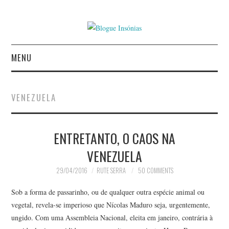
MENU
INÍCIO
VENEZUELA
AUTORES
ENTRETANTO, O CAOS NA
CONTACTO
VENEZUELA
POLÍTICA DE
29/04/2016
RUTE SERRA
50 COMMENTS
PRIVACIDADE
Sob a forma de passarinho, ou de qualquer outra espécie animal ou
vegetal, revela-se imperioso que Nícolas Maduro seja, urgentemente,
ungido. Com uma Assembleia Nacional, eleita em janeiro, contrária à