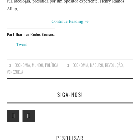
sua ideologia, presidida por um opositor experiente, Henry Ramos
Allup,…
Continue Reading
→
Partilhar nas Redes Sociais:
Tweet
ECONOMIA
,
MUNDO
,
POLÍTICA
ECONOMIA
,
MADURO
,
REVOLUÇÃO
,
VENEZUELA
SIGA-NOS!
PESQUISAR