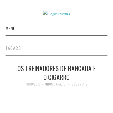
MENU
INÍCIO
TABACO
AUTORES
OS TREINADORES DE BANCADA E
CONTACTO
O CIGARRO
POLÍTICA DE
31/10/2016
ANTÓNIO ARAÚJO
6 COMMENTS
PRIVACIDADE