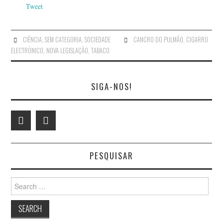
Tweet
CIÊNCIA
,
SEM CATEGORIA
,
SOCIEDADE
CANCRO DO PULMÃO
,
CIGARRO
ELECTRÓNICO
,
NOVA LEGISLAÇÃO
,
TABACO
SIGA-NOS!
PESQUISAR
Search
for: