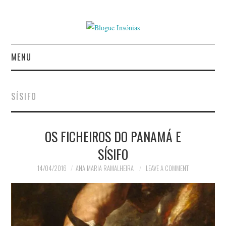
MENU
INÍCIO
SÍSIFO
AUTORES
OS FICHEIROS DO PANAMÁ E
CONTACTO
SÍSIFO
POLÍTICA DE
14/04/2016
ANA MARIA RAMALHEIRA
LEAVE A COMMENT
PRIVACIDADE