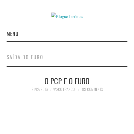
MENU
INÍCIO
SAÍDA DO EURO
AUTORES
O PCP E O EURO
CONTACTO
21/12/2016
VASCO FRANCO
89 COMMENTS
POLÍTICA DE
PRIVACIDADE