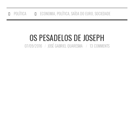
POLÍTICA
ECONOMIA
,
POLÍTICA
,
SAÍDA DO EURO
,
SOCIEDADE
OS PESADELOS DE JOSEPH
07/09/2016
JOSÉ GABRIEL QUARESMA
13 COMMENTS