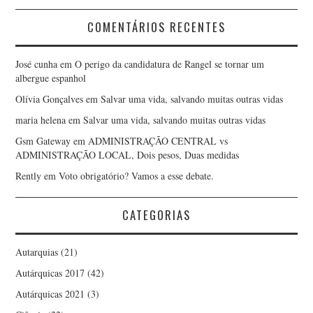
COMENTÁRIOS RECENTES
JORGE ANTÔNIO
José cunha
em
O perigo da candidatura de Rangel se tornar um
MONTEIRO DE LIMA
albergue espanhol
Olívia Gonçalves
em
Salvar uma vida, salvando muitas outras vidas
JORGE MADUREIRA
maria helena
em
Salvar uma vida, salvando muitas outras vidas
JOSÉ ANTÓNIO BARBOSA
Gsm Gateway
em
ADMINISTRAÇÃO CENTRAL vs
ADMINISTRAÇÃO LOCAL, Dois pesos, Duas medidas
JOSÉ ANTÓNIO FERREIRA
Rently
em
Voto obrigatório? Vamos a esse debate.
JOSÉ GABRIEL QUARESMA
CATEGORIAS
JOSÉ LUÍS FOGO
Autarquias
(21)
Autárquicas 2017
(42)
LUÍS CIRILO CARVALHO
Autárquicas 2021
(3)