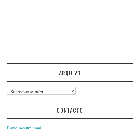
NORBERTO VALÉRIO
NUNO DA COSTA NATA
NUNO GAROUPA
NUNO TEIXEIRA CASTRO
PAULO FERREIRA
ARQUIVO
PAULO NETO
Arquivo
PAULO RAMALHEIRA
CONTACTO
TEIXIERA
Envie-nos um email!
PAULO VALÉRIO