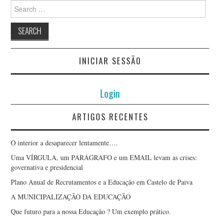
Search
for:
HÉLDER SANTOS
HUGO DIAS
INICIAR SESSÃO
JOÃO MONTEIRO LIMA
Login
JOÃO PINHEIRO
ARTIGOS RECENTES
JOÃO RAMOS
JOAQUIM AMÂNDIO
O interior a desaparecer lentamente….
Uma VÍRGULA, um PARÁGRAFO e um EMAIL levam as crises:
SANTOS
governativa e presidencial
Plano Anual de Recrutamentos e a Educação em Castelo de Paiva
JOAQUIM PAULO
A MUNICIPALIZAÇÃO DA EDUCAÇÃO
Que futuro para a nossa Educação ? Um exemplo prático.
NOGUEIRA