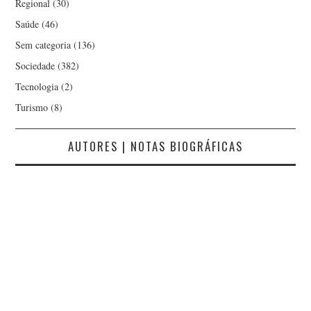
Regional
(30)
MARGARIDA MANO
Saúde
(46)
MARIA CRUZ
Sem categoria
(136)
Sociedade
(382)
MARIELLA AUGUSTA
Tecnologia
(2)
Turismo
(8)
MÁRIO NUNO NEVES
AUTORES | NOTAS BIOGRÁFICAS
MARTHA MENDES
MAYKE
MONICA SABROSA
NARCISO MIRANDA
NORBERTO PIRES