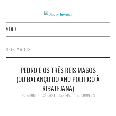
MENU
INÍCIO
REIS MAGOS
AUTORES
AGUIAR CASTRO
PEDRO E OS TRÊS REIS MAGOS
(OU BALANÇO DO ANO POLÍTICO À
ALEXANDRE MIGUEL
RIBATEJANA)
MESTRE
31/12/2016
JOSÉ GABRIEL QUARESMA
56 COMMENTS
AMÉRICO COUTINHO