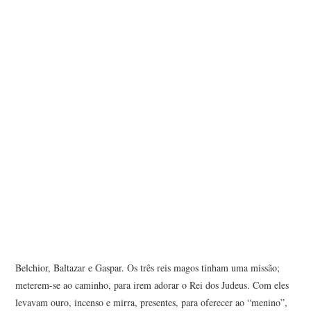
ANA RAMALHEIRA
ANTERO FILGUEIRAS
ANTÓNIO ALVES DA SILVA
ANTÓNIO ARAÚJO
ANTÓNIO CAPUCHO
ANTÓNIO MARTINHO
ARNALDO COELHO
ARTUR OSÓRIO ARAÚJO
Belchior, Baltazar e Gaspar. Os três reis magos tinham uma missão;
meterem-se ao caminho, para irem adorar o Rei dos Judeus. Com eles
BRUNO COSTA CARVALHO
levavam ouro, incenso e mirra, presentes, para oferecer ao “menino”,