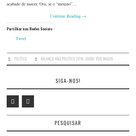
acabado de nascer. Ora, se o “menino”…
BRUNO PINTO
Continue Reading
→
CYNTHIA VALENTE
Partilhar nas Redes Sociais:
Tweet
ELVIRA CARÇÃO-DE-
GÁLIO
POLÍTICA
BALANÇO ANO POLITICO 2016
,
DIABO
,
REIS MAGOS
FERNANDO FIGUEIREDO
SIGA-NOS!
FERNANDO TAVARES
FRANCISCO CLAUDINO
FRANCISCO LEITE
PESQUISAR
CASTRO