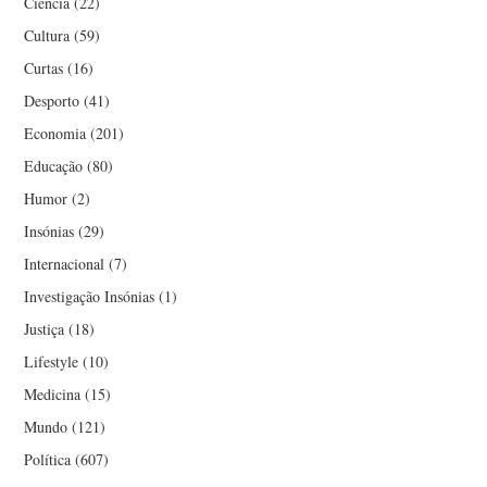
Ciência
(22)
LUÍS GONÇALVES SECO
Cultura
(59)
LUÍSA TEIXEIRA VAZ
Curtas
(16)
Desporto
(41)
LUIZ ALONSO
Economia
(201)
Educação
(80)
MANUEL DAMAS
Humor
(2)
MANUEL JORGE
Insónias
(29)
Internacional
(7)
MANUEL VITORINO
Investigação Insónias
(1)
Justiça
(18)
MARCO AURÉLIO
Lifestyle
(10)
CARVALHO
Medicina
(15)
Mundo
(121)
MARCO VERÍSSIMO
Política
(607)