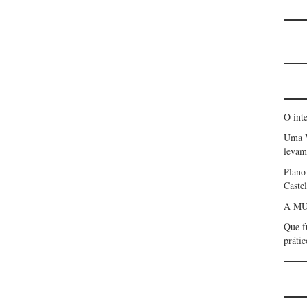
O int
Uma 
levam 
Plano
Caste
A MU
Que f
prátic