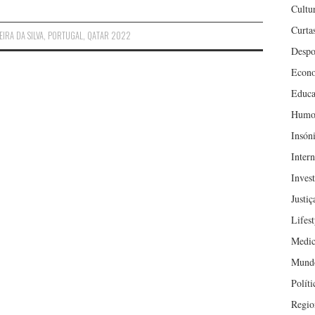
Cultu
Curta
EIRA DA SILVA
,
PORTUGAL
,
QATAR 2022
Despo
Econ
Educa
Humo
Insón
Inter
Inves
Justiç
Lifest
Medic
Mund
Políti
Regio