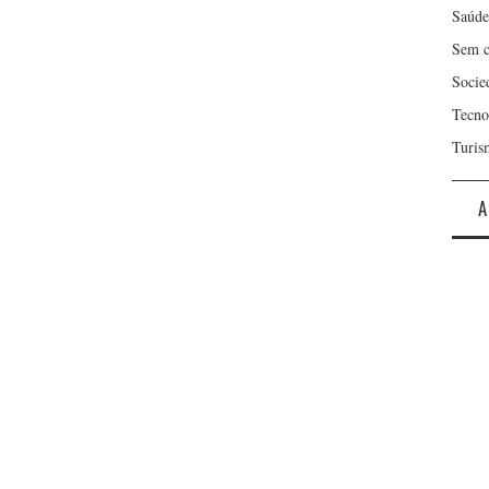
Saúde
Sem c
Socie
Tecno
Turis
A