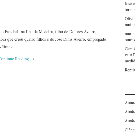
José 
torna
Olívi
muita
no Funchal, na Ilha da Madeira, filho de Dolores Aveiro,
maria
ra que criou quatro filhos e de José Dinis Aveiro, empregado
outras
 vítima de…
Gsm 
vs A
Continue Reading
→
medid
Rentl
Autar
Autár
Autár
Ciênc