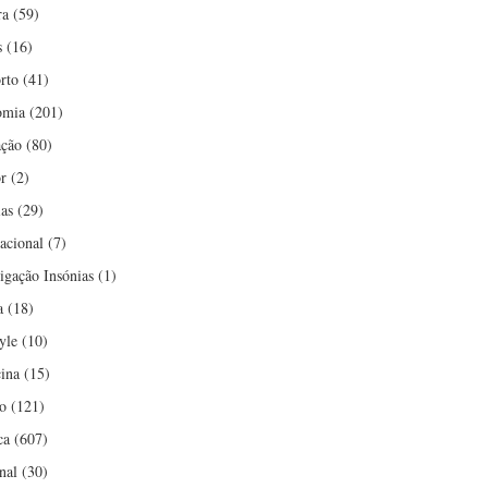
ra
(59)
s
(16)
rto
(41)
omia
(201)
ção
(80)
r
(2)
ias
(29)
nacional
(7)
tigação Insónias
(1)
a
(18)
yle
(10)
ina
(15)
o
(121)
ca
(607)
nal
(30)