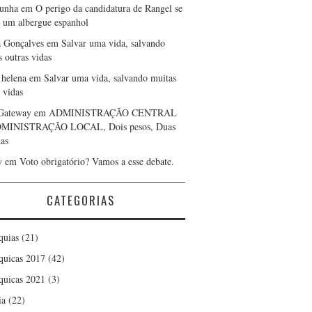
cunha
em
O perigo da candidatura de Rangel se
r um albergue espanhol
a Gonçalves
em
Salvar uma vida, salvando
s outras vidas
 helena
em
Salvar uma vida, salvando muitas
 vidas
Gateway
em
ADMINISTRAÇÃO CENTRAL
DMINISTRAÇÃO LOCAL, Dois pesos, Duas
as
y
em
Voto obrigatório? Vamos a esse debate.
CATEGORIAS
quias
(21)
quicas 2017
(42)
quicas 2021
(3)
ia
(22)