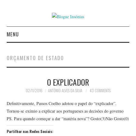
MENU
INÍCIO
ORÇAMENTO DE ESTADO
AUTORES
O EXPLICADOR
CONTACTO
02/11/2016
ANTÓNIO ALVES DA SILVA
43 COMMENTS
POLÍTICA DE
Definitivamente, Passos Coelho adotou o papel do “explicador”.
PRIVACIDADE
Tornou-se exímio a explicar aos portugueses as decisões do governo
PS. Para quando começar a dar “matéria nova”? Gosto(3)Não Gosto(0)
Partilhar nas Redes Sociais: