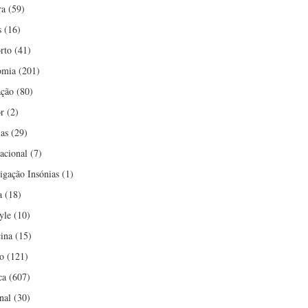
ra
(59)
s
(16)
rto
(41)
omia
(201)
ção
(80)
r
(2)
ias
(29)
nacional
(7)
tigação Insónias
(1)
a
(18)
yle
(10)
ina
(15)
o
(121)
ca
(607)
nal
(30)