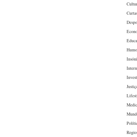
Cultu
Curta
Despo
Econ
Educa
Humo
Insón
Inter
Inves
Justiç
Lifest
Medic
Mund
Políti
Regio