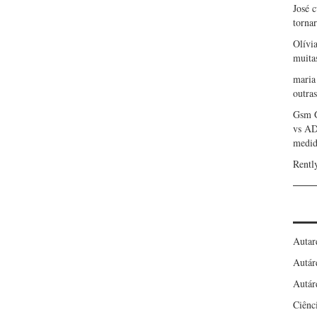
José 
torna
Olívi
muita
maria
outras
Gsm 
vs A
medid
Rentl
Autar
Autár
Autár
Ciênc