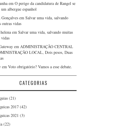
cunha
em
O perigo da candidatura de Rangel se
r um albergue espanhol
a Gonçalves
em
Salvar uma vida, salvando
s outras vidas
 helena
em
Salvar uma vida, salvando muitas
 vidas
Gateway
em
ADMINISTRAÇÃO CENTRAL
DMINISTRAÇÃO LOCAL, Dois pesos, Duas
as
y
em
Voto obrigatório? Vamos a esse debate.
CATEGORIAS
quias
(21)
quicas 2017
(42)
quicas 2021
(3)
ia
(22)