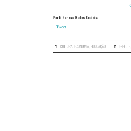
Partilhar nas Redes Sociais:
Tweet
CULTURA
,
ECONOMIA
,
EDUCAÇÃO
ESPÉCIE