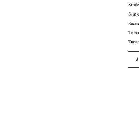
Saúde
Sem c
Socie
Tecno
Turis
A