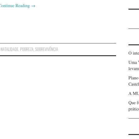
Continue Reading
→
,
NATALIDADE
,
POBREZA
,
SOBREVIVÊNCIA
O int
Uma 
levam 
Plano
Caste
A MU
Que f
prátic