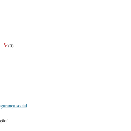
(
0
)
gurança social
ção"