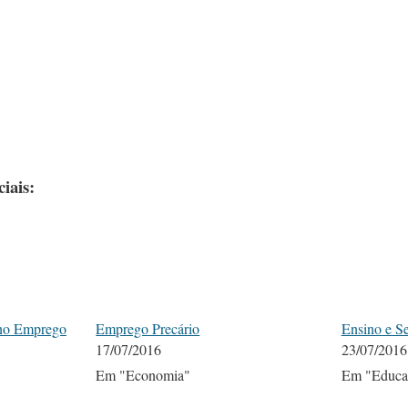
iais:
eno Emprego
Emprego Precário
Ensino e Se
17/07/2016
23/07/2016
Em "Economia"
Em "Educa