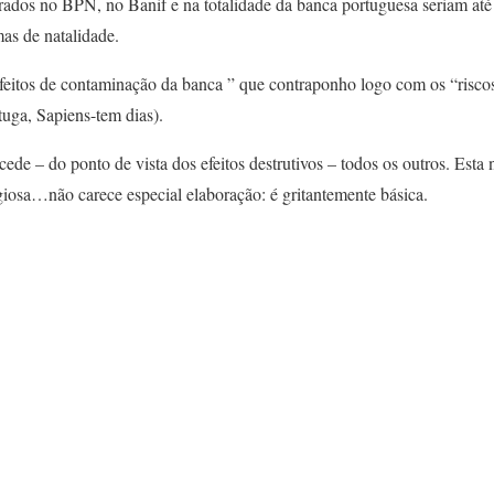
ados no BPN, no Banif e na totalidade da banca portuguesa seriam até e
as de natalidade.
eitos de contaminação da banca ” que contraponho logo com os “riscos
uga, Sapiens-tem dias).
ede – do ponto de vista dos efeitos destrutivos – todos os outros. Esta
ligiosa…não carece especial elaboração: é gritantemente básica.