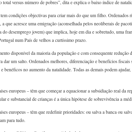
 total versus número de pobres”, dita e explica o baixo índice de natali
tem condições objectivas para criar mais do que um filho. Ordenados r
l, a que acresce uma emigração (aconselhada pelos neoliberais de pacot
a do desemprego jovem) que implica, hoje em dia e sobretudo, uma fran
ortugal num País de velhos a curtíssimo prazo.
ento disponível da maioria da população e com consequente redução d
a dar um salto. Ordenados melhores, diferenciação e benefícios fiscais s
s e benéficos no aumento da natalidade. Todas as demais podem ajudar
países europeus – têm que começar a equacionar a subsidiação real da r
ar e substancial de crianças é a única hipótese de sobrevivência a méd
aíses europeus – têm que redefinir prioridades: ou salva a banca ou sal
cam para tudo.