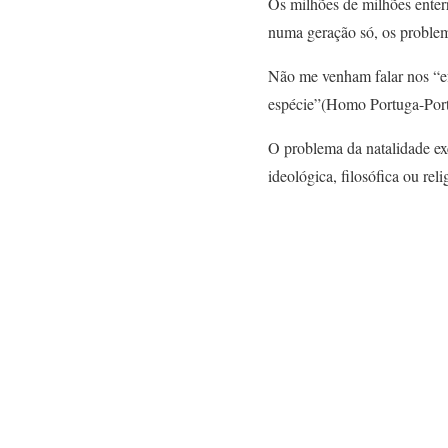
Os milhões de milhões enterr
numa geração só, os problem
Não me venham falar nos “ef
espécie”(Homo Portuga-Port
O problema da natalidade exc
ideológica, filosófica ou re