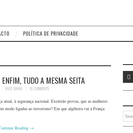
ACTO
POLÍTICA DE PRIVACIDADE
S, ENFIM, TUDO A MESMA SEITA
RUTE SERRA
10 COMMENTS
 atual, à segurança nacional. Existirão provas, que as mulheres
gum modo ligadas ao terrorismo? Em que algibeira vai a França
Searc
for:
Continue Reading
→