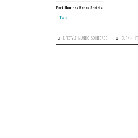
Partilhar nas Redes Sociais:
Tweet
LIFESTYLE
,
MUNDO
,
SOCIEDADE
BURKINI
,
F