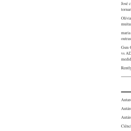
José 
torna
Olívi
muita
maria
outras
Gsm 
vs A
medid
Rentl
Autar
Autár
Autár
Ciênc