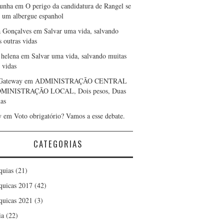
cunha
em
O perigo da candidatura de Rangel se
r um albergue espanhol
a Gonçalves
em
Salvar uma vida, salvando
s outras vidas
 helena
em
Salvar uma vida, salvando muitas
 vidas
Gateway
em
ADMINISTRAÇÃO CENTRAL
DMINISTRAÇÃO LOCAL, Dois pesos, Duas
as
y
em
Voto obrigatório? Vamos a esse debate.
CATEGORIAS
quias
(21)
quicas 2017
(42)
quicas 2021
(3)
ia
(22)