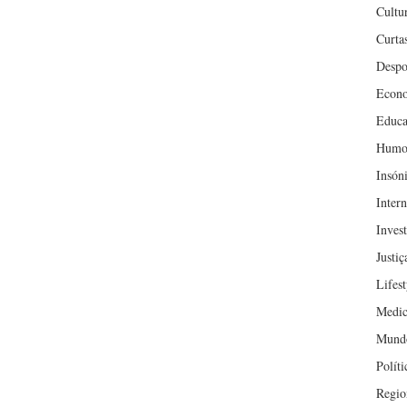
Cultu
Curta
Despo
Econ
Educa
Humo
Insón
Inter
Inves
Justiç
Lifest
Medic
Mund
Políti
Regio