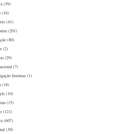
ra
(59)
s
(16)
rto
(41)
omia
(201)
ção
(80)
r
(2)
ias
(29)
nacional
(7)
tigação Insónias
(1)
a
(18)
yle
(10)
ina
(15)
o
(121)
ca
(607)
nal
(30)