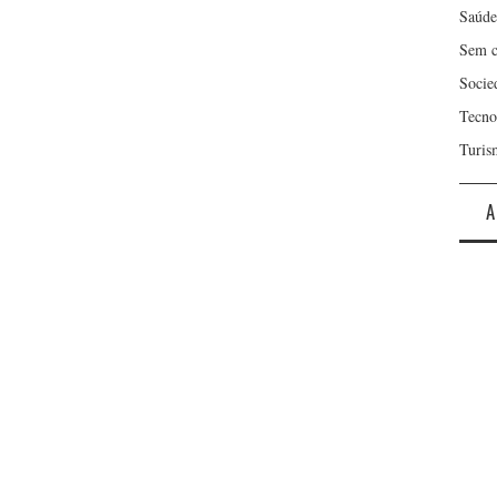
Saúde
Sem c
Socie
Tecno
Turis
A