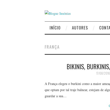
INÍCIO
AUTORES
CONT
FRANÇA
BIKINIS, BURKINI
17/08/2016
A França elegeu o burkini como a maior ameaça
que optam por tal traje balnear, estejam de al
guardar a sua…