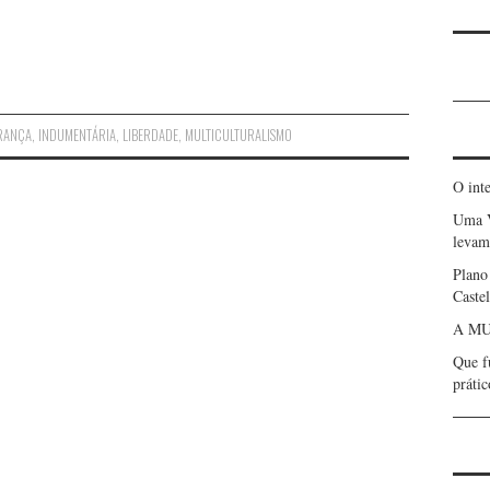
RANÇA
,
INDUMENTÁRIA
,
LIBERDADE
,
MULTICULTURALISMO
O int
Uma 
levam 
Plano
Caste
A MU
Que f
prátic