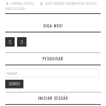
ECONOMIA
,
POLÍTICA
DURÃO BARROSO
,
GOLDMAN SACHS
,
MARCELO
REBELO DE SOUSA
SIGA-NOS!
PESQUISAR
Search
for:
INICIAR SESSÃO