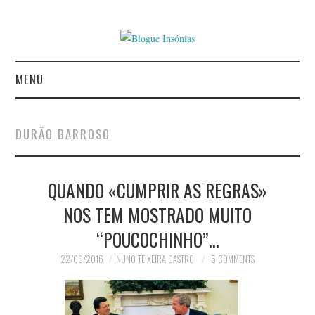
MENU
INÍCIO
DURÃO BARROSO
AUTORES
QUANDO «CUMPRIR AS REGRAS»
CONTACTO
NOS TEM MOSTRADO MUITO
POLÍTICA DE
“POUCOCHINHO”…
PRIVACIDADE
22/09/2016
NUNO TEIXEIRA CASTRO
5 COMMENTS