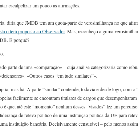
entar escalpelizar um pouco as afirmações.
cia, diria que JMDB tem um quota-parte de verosimilhança no que afi
ta o terá proposto ao Observador
. Mas, reconheço alguma verosimilha
MDB. E porquê?
o.
ado parte de uma «comparação» – cuja análise categorizaria como rebu
defensores». «Outros casos “em tudo similares”».
ópria, mas há. A parte “similar” contende, todavia e desde logo, com o 
ropeias facilmente se encontram titulares de cargos que desempenharam 
to é que, até este “momento” nenhum desses “visados” fez um percurs
liderança de relevo político de uma instituição política da UE para relev
ma instituição bancária. Decisivamente censurável – pelo menos assim