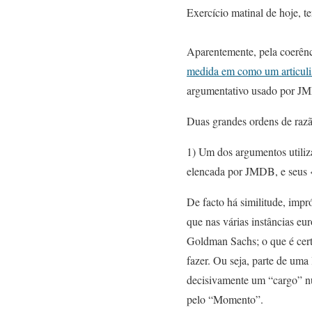
Exercício matinal de hoje, t
Aparentemente, pela coerên
medida em como um articulis
argumentativo usado por J
Duas grandes ordens de razã
1) Um dos argumentos utiliz
elencada por JMDB, e seus «
De facto há similitude, impr
que nas várias instâncias eu
Goldman Sachs; o que é cer
fazer. Ou seja, parte de uma 
decisivamente um “cargo” nu
pelo “Momento”.