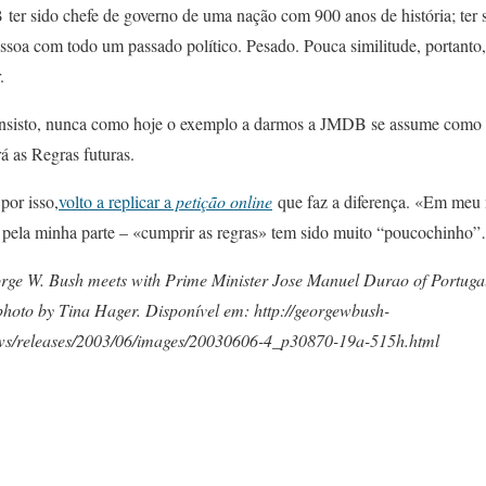
er sido chefe de governo de uma nação com 900 anos de história; ter s
oa com todo um passado político. Pesado. Pouca similitude, portanto
.
e, insisto, nunca como hoje o exemplo a darmos a JMDB se assume como
á as Regras futuras.
por isso,
volto a replicar a
petição online
que faz a diferença. «Em meu
 pela minha parte – «cumprir as regras» tem sido muito “poucochinho
e W. Bush meets with Prime Minister Jose Manuel Durao of Portugal 
hoto by Tina Hager. Disponível em: http://georgewbush-
ews/releases/2003/06/images/20030606-4_p30870-19a-515h.html