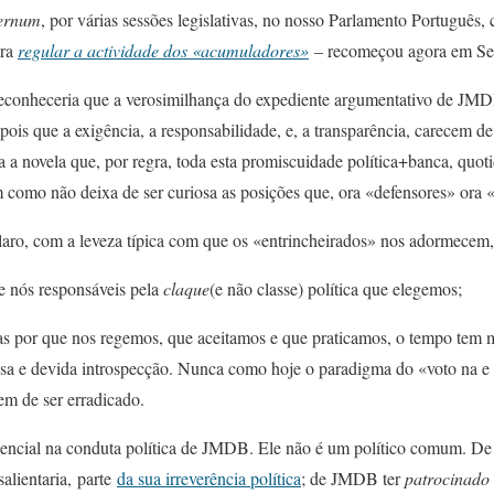
ternum
, por várias sessões legislativas, no nosso Parlamento Português,
ara
regular a actividade dos «acumuladores»
– recomeçou agora em Set
reconheceria que a verosimilhança do expediente argumentativo de JM
ois que a exigência, a responsabilidade, e, a transparência, carecem 
sa a novela que, por regra, toda esta promiscuidade política+banca, quoti
m como não deixa de ser curiosa as posições que, ora «defensores» ora
aro, com a leveza típica com que os «entrincheirados» nos adormecem, 
e nós responsáveis pela
claque
(e não classe) política que elegemos;
as por que nos regemos, que aceitamos e que praticamos, o tempo tem 
sa e devida introspecção. Nunca como hoje o paradigma do «voto na e 
tem de ser erradicado.
encial na conduta política de JMDB. Ele não é um político comum. De to
salientaria, parte
da sua irreverência política
; de JMDB ter
patrocinad