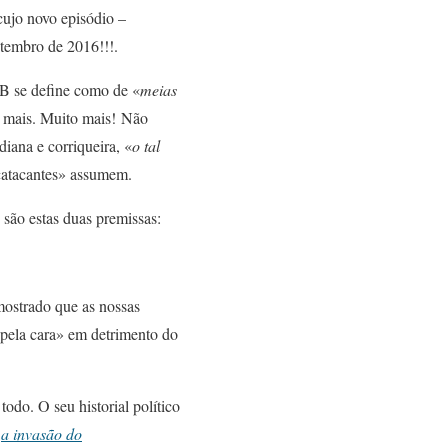
 cujo novo episódio –
embro de 2016!!!.
DB se define como de «
meias
de mais. Muito mais! Não
diana e corriqueira, «
o tal
 «atacantes» assumem.
são estas duas premissas:
mostrado que as nossas
pela cara» em detrimento do
do. O seu historial político
o
a invasão do