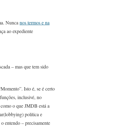
rma. Nunca
nos termos e na
nça ao expediente
scada – mas que tem sido
“Momento”. Isto é, se é certo
funções, inclusivé, no
o como o que JMDB está a
ar(lobbying) política e
 o entendo – precisamente