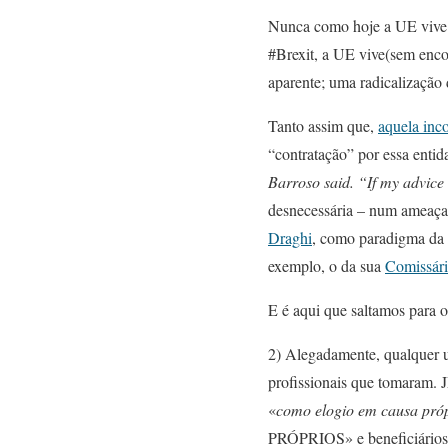
Nunca como hoje a UE vive u
#Brexit, a UE vive(sem enco
aparente; uma radicalização 
Tanto assim que,
aquela inc
“contratação” por essa entid
Barroso said. “If my advice 
desnecessária – num ameaçad
Draghi
, como paradigma da d
exemplo, o da sua
Comissári
E é aqui que saltamos para o
2) Alegadamente, qualquer u
profissionais que tomaram.
«
como elogio em causa próp
PRÓPRIOS» e beneficiários 