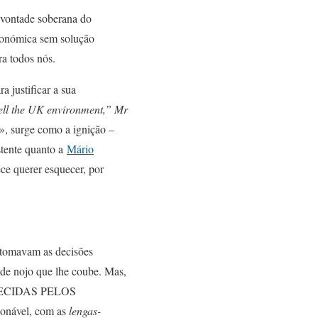
 vontade soberana do
económica sem solução
ra todos nós.
a justificar a sua
well the UK environment,” Mr
», surge como a ignição –
stente quanto a
Mário
ece querer esquecer, por
tomavam as decisões
de nojo que lhe coube. Mas,
ELECIDAS PELOS
ionável, com as
lengas-