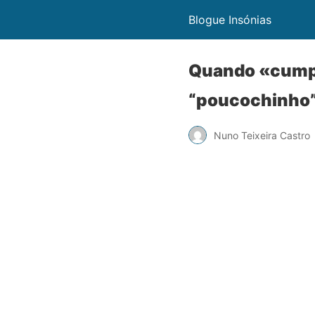
Blogue Insónias
Quando «cumpr
“poucochinho
Nuno Teixeira Castro