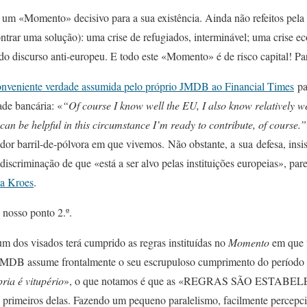
m «Momento» decisivo para a sua existência. Ainda não refeitos pela
ntrar uma solução): uma crise de refugiados, interminável; uma crise 
do discurso anti-europeu. E todo este «Momento» é de risco capital! Pa
onveniente verdade assumida pelo próprio JMDB ao Financial Times
par
ade bancária: «
“Of course I know well the EU, I also know relatively 
can be helpful in this circumstance I’m ready to contribute, of course.”
or barril-de-pólvora em que vivemos. Não obstante, a sua defesa, insi
iscriminação de que «está a ser alvo pelas instituições europeias», par
a Kroes
.
 nosso ponto 2.º.
m dos visados terá cumprido as regras instituídas no
Momento
em que 
 JMDB assume frontalmente o seu escrupuloso cumprimento do período 
ria é vitupério
», o que notamos é que as «REGRAS SÃO ESTAB
primeiros delas. Fazendo um pequeno paralelismo, facilmente percepc