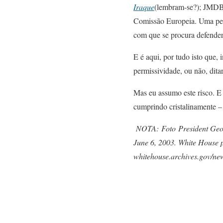
Iraque
(lembram-se?); JMDB t
Comissão Europeia. Uma pess
com que se procura defender
E é aqui, por tudo isto qu
permissividade, ou não, ditar
Mas eu assumo este risco. E 
cumprindo cristalinamente –
NOTA: Foto President Georg
June 6, 2003. White House p
whitehouse.archives.gov/n