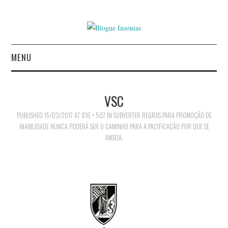
MENU
INÍCIO
VSC
AUTORES
PUBLISHED
15/03/2017
AT
816 × 507
IN
SUBVERTER REGRAS PARA PROMOÇÃO DE
INABILIDADE NUNCA PODERÁ SER O CAMINHO PARA A PACIFICAÇÃO POR QUE SE
CONTACTO
ANSEIA.
POLÍTICA DE
PRIVACIDADE