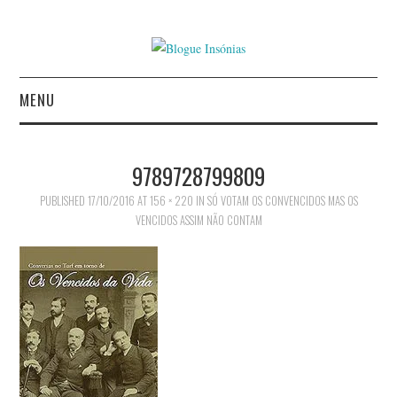
MENU
INÍCIO
9789728799809
AUTORES
PUBLISHED
17/10/2016
AT
156 × 220
IN
SÓ VOTAM OS CONVENCIDOS MAS OS
VENCIDOS ASSIM NÃO CONTAM
CONTACTO
POLÍTICA DE
PRIVACIDADE