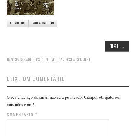
Gosto
(
0
)
Não Gosto
(
0
)
NEXT
→
TRACKBACKS ARE CLOSED, BUT YOU CAN
POST A COMMENT
.
DEIXE UM COMENTÁRIO
O seu endereço de email não será publicado.
Campos obrigatórios
marcados com
*
COMENTÁRIO
*