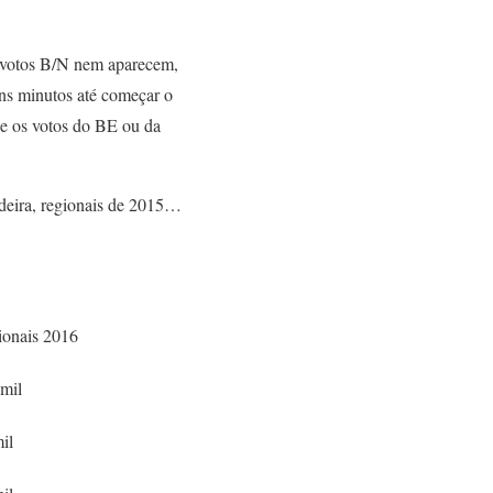
s votos B/N nem aparecem,
ns minutos até começar o
ue os votos do BE ou da
adeira, regionais de 2015…
ionais 2016
mil
il