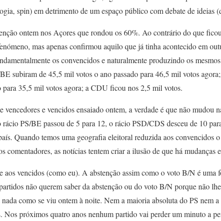
gogia, spin) em detrimento de um espaço público com debate de ideias (
tenção ontem nos Açores que rondou os 60%. Ao contrário do que ficou 
fenómeno, mas apenas confirmou aquilo que já tinha acontecido em ou
ndamentalmente os convencidos e naturalmente produzindo os mesmos
/BE subiram de 45,5 mil votos o ano passado para 46,5 mil votos ago
 para 35,5 mil votos agora; a CDU ficou nos 2,5 mil votos.
 de vencedores e vencidos ensaiado ontem, a verdade é que não mudou n
 o rácio PS/BE passou de 5 para 12, o rácio PSD/CDS desceu de 10 pa
aís. Quando temos uma geografia eleitoral reduzida aos convencidos 
s comentadores, as notícias tentem criar a ilusão de que há mudanças el
e aos vencidos (como eu). A abstenção assim como o voto B/N é uma f
partidos não querem saber da abstenção ou do voto B/N porque não lhe
nada como se viu ontem à noite. Nem a maioria absoluta do PS nem a 
s. Nos próximos quatro anos nenhum partido vai perder um minuto a pe