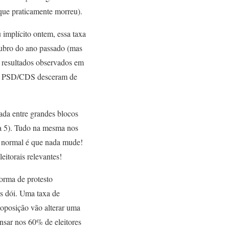
que praticamente morreu).
implícito ontem, essa taxa
tubro do ano passado (mas
 resultados observados em
ra; PSD/CDS desceram de
ada entre grandes blocos
ra 5). Tudo na mesma nos
o normal é que nada mude!
eitorais relevantes!
orma de protesto
s dói. Uma taxa de
oposição vão alterar uma
nsar nos 60% de eleitores