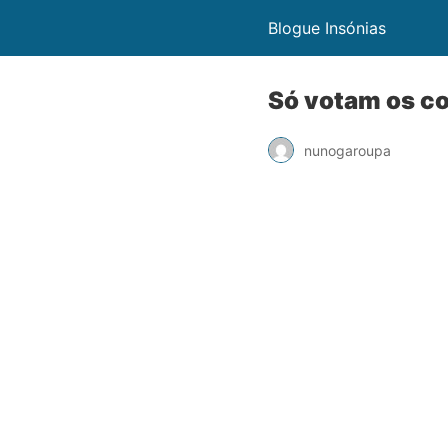
Blogue Insónias
Só votam os c
nunogaroupa