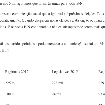
u nos 5 mil açorianos que foram às urnas para votar B/N.
ressa à comunicação social que a ignorará até próximas eleições. E o
ediaticamente. Quando chegarem novas eleições a abstenção ocupará u
idos. E os votos B/N continuarão a não existir (apesar de serem mais q
dói aos partidos políticos e pode interessar à comunicação social … M
… JPP!
Regionais 2012
Legislativas 2015
Reg
225 mil
228 mil
229 
108 mil
94 mil
93 m