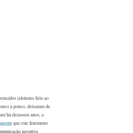
encidos (eleitores fiéis ao
 pouco a pouco, deixaram de
ra há dezasseis anos, a
sugerir
que este fenómeno
comunicação negativa