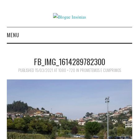
MENU
INÍCIO
FB_IMG_1614289782300
AUTORES
PUBLISHED
15/03/2021
AT
1080 × 720
IN
PROMETEMOS E CUMPRIMOS
CONTACTO
POLÍTICA DE
PRIVACIDADE