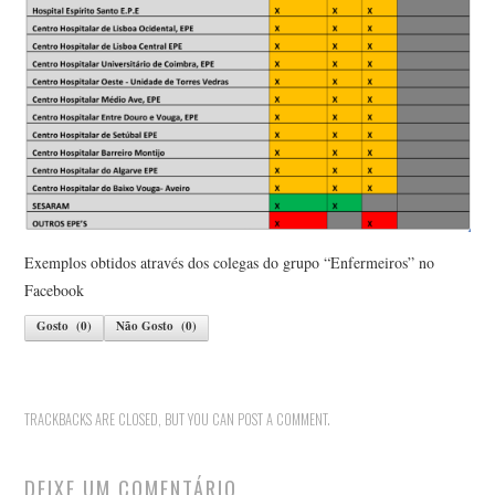
Exemplos obtidos através dos colegas do grupo “Enfermeiros” no
Facebook
Gosto
(
0
)
Não Gosto
(
0
)
TRACKBACKS ARE CLOSED, BUT YOU CAN
POST A COMMENT
.
DEIXE UM COMENTÁRIO