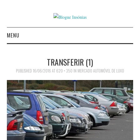
MENU
INÍCIO
TRANSFERIR (1)
AUTORES
PUBLISHED
16/06/2016
AT
620 × 350
IN
MERCADO AUTOMÓVEL DE LUXO
CONTACTO
POLÍTICA DE
PRIVACIDADE