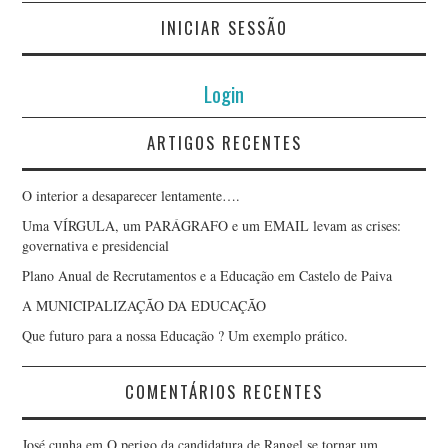
INICIAR SESSÃO
JORGE ANTÔNIO
Login
MONTEIRO DE LIMA
ARTIGOS RECENTES
JORGE MADUREIRA
O interior a desaparecer lentamente….
JOSÉ ANTÓNIO BARBOSA
Uma VÍRGULA, um PARÁGRAFO e um EMAIL levam as crises:
governativa e presidencial
JOSÉ ANTÓNIO FERREIRA
Plano Anual de Recrutamentos e a Educação em Castelo de Paiva
JOSÉ GABRIEL QUARESMA
A MUNICIPALIZAÇÃO DA EDUCAÇÃO
Que futuro para a nossa Educação ? Um exemplo prático.
JOSÉ LUÍS FOGO
COMENTÁRIOS RECENTES
LUÍS CIRILO CARVALHO
José cunha
em
O perigo da candidatura de Rangel se tornar um