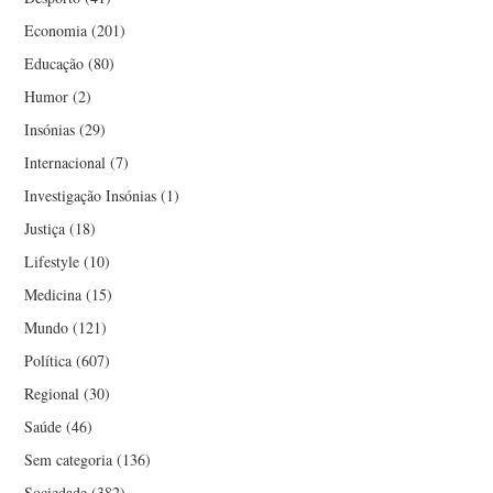
MARGARIDA MANO
Economia
(201)
Educação
(80)
MARIA CRUZ
Humor
(2)
MARIELLA AUGUSTA
Insónias
(29)
Internacional
(7)
MÁRIO NUNO NEVES
Investigação Insónias
(1)
Justiça
(18)
MARTHA MENDES
Lifestyle
(10)
Medicina
(15)
MAYKE
Mundo
(121)
MONICA SABROSA
Política
(607)
Regional
(30)
NARCISO MIRANDA
Saúde
(46)
Sem categoria
(136)
NORBERTO PIRES
Sociedade
(382)