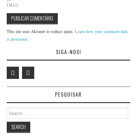
EMAIL.
HÉLDER SANTOS
HUGO DIAS
This site uses Akismet to reduce spam.
Learn how your comment data
is processed
.
JOÃO MONTEIRO LIMA
SIGA-NOS!
JOÃO PINHEIRO
JOÃO RAMOS
JOAQUIM AMÂNDIO
PESQUISAR
SANTOS
Search
for:
JOAQUIM PAULO
NOGUEIRA