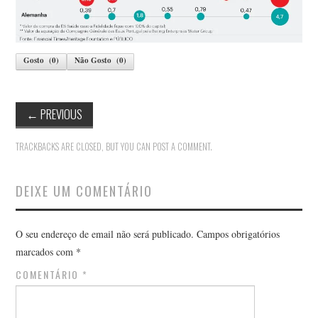
ANA RAMALHEIRA
ANTERO FILGUEIRAS
Gosto
(
0
)
Não Gosto
(
0
)
ANTÓNIO ALVES DA SILVA
←
PREVIOUS
ANTÓNIO ARAÚJO
TRACKBACKS ARE CLOSED, BUT YOU CAN
POST A COMMENT
.
ANTÓNIO CAPUCHO
DEIXE UM COMENTÁRIO
ANTÓNIO MARTINHO
ARNALDO COELHO
O seu endereço de email não será publicado.
Campos obrigatórios
marcados com
*
ARTUR OSÓRIO ARAÚJO
COMENTÁRIO
*
BRUNO COSTA CARVALHO