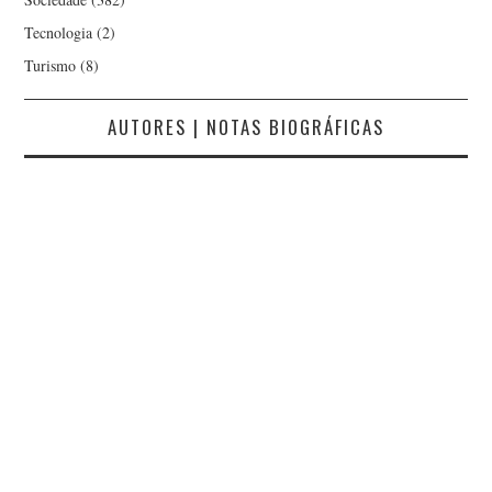
NORBERTO VALÉRIO
Tecnologia
(2)
Turismo
(8)
NUNO DA COSTA NATA
AUTORES | NOTAS BIOGRÁFICAS
NUNO GAROUPA
NUNO TEIXEIRA CASTRO
PAULO FERREIRA
PAULO NETO
PAULO RAMALHEIRA
TEIXIERA
PAULO VALÉRIO