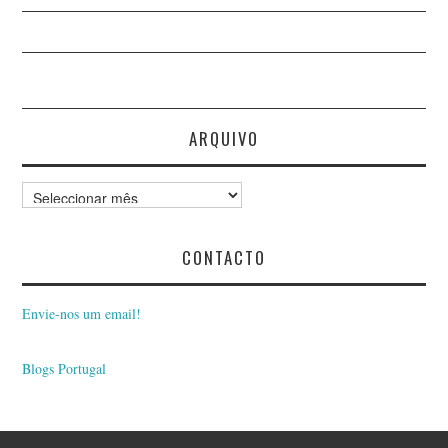
PAULO VIEIRA DA SILVA
PEDRO CARVALHO
ARQUIVO
ESTEVES
PEDRO MOURIÑO
Arquivo
PEDRO PIMPÃO
CONTACTO
PEDRO SALVADOR
Envie-nos um email!
PEDRO SAMPAIO
Blogs Portugal
QUINTINO FERREIRA
PINTO