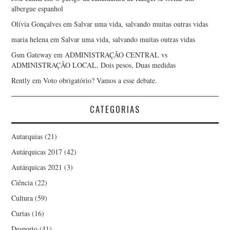
LUÍS GONÇALVES SECO
albergue espanhol
Olívia Gonçalves
em
Salvar uma vida, salvando muitas outras vidas
LUÍSA TEIXEIRA VAZ
maria helena
em
Salvar uma vida, salvando muitas outras vidas
LUIZ ALONSO
Gsm Gateway
em
ADMINISTRAÇÃO CENTRAL vs
ADMINISTRAÇÃO LOCAL, Dois pesos, Duas medidas
Rently
em
Voto obrigatório? Vamos a esse debate.
MANUEL DAMAS
MANUEL JORGE
CATEGORIAS
MANUEL VITORINO
Autarquias
(21)
Autárquicas 2017
(42)
MARCO AURÉLIO
Autárquicas 2021
(3)
Ciência
(22)
CARVALHO
Cultura
(59)
MARCO VERÍSSIMO
Curtas
(16)
Desporto
(41)