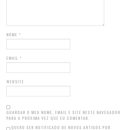
BRUNO PINTO
CYNTHIA VALENTE
NOME
*
ELVIRA CARÇÃO-DE-
GÁLIO
EMAIL
*
FERNANDO FIGUEIREDO
WEBSITE
FERNANDO TAVARES
FRANCISCO CLAUDINO
FRANCISCO LEITE
GUARDAR O MEU NOME, EMAIL E SITE NESTE NAVEGADOR
PARA A PRÓXIMA VEZ QUE EU COMENTAR.
CASTRO
QUERO SER NOTIFICADO DE NOVOS ARTIGOS POR