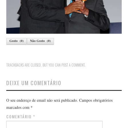
Gosto
(
0
)
Não Gosto
(
0
)
TRACKBACKS ARE CLOSED, BUT YOU CAN
POST A COMMENT
.
DEIXE UM COMENTÁRIO
O seu endereço de email não será publicado.
Campos obrigatórios
marcados com
*
COMENTÁRIO
*