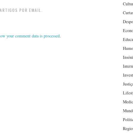
Cultu
ARTIGOS POR EMAIL.
Curta
Despo
Econ
ow your comment data is processed
.
Educa
Humo
Insón
Inter
Inves
Justiç
Lifest
Medic
Mund
Políti
Regio