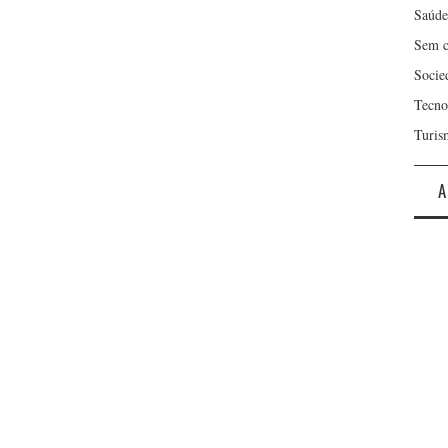
Saúde
Sem c
Socie
Tecno
Turis
A