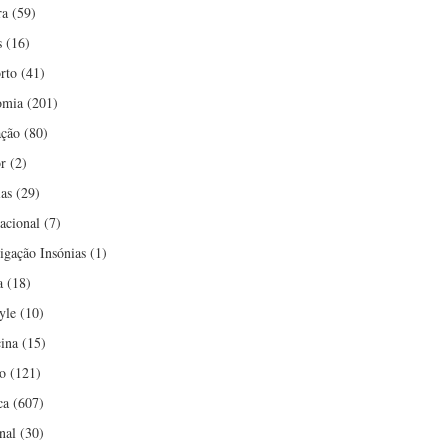
ra
(59)
s
(16)
rto
(41)
omia
(201)
ção
(80)
r
(2)
ias
(29)
nacional
(7)
tigação Insónias
(1)
a
(18)
yle
(10)
ina
(15)
o
(121)
ca
(607)
nal
(30)