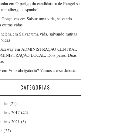
cunha
em
O perigo da candidatura de Rangel se
r um albergue espanhol
a Gonçalves
em
Salvar uma vida, salvando
s outras vidas
 helena
em
Salvar uma vida, salvando muitas
 vidas
Gateway
em
ADMINISTRAÇÃO CENTRAL
DMINISTRAÇÃO LOCAL, Dois pesos, Duas
as
y
em
Voto obrigatório? Vamos a esse debate.
CATEGORIAS
quias
(21)
quicas 2017
(42)
quicas 2021
(3)
ia
(22)