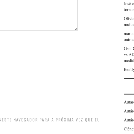
José 
torna
Olívi
muita
maria
outras
Gsm 
vs A
medid
Rentl
Autar
Autár
 NESTE NAVEGADOR PARA A PRÓXIMA VEZ QUE EU
Autár
Ciênc