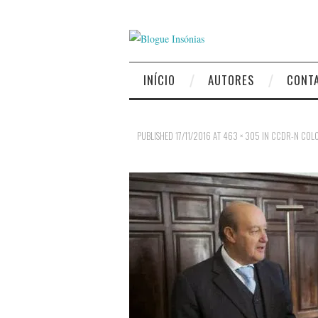
INÍCIO
AUTORES
CONT
PUBLISHED
17/11/2016
AT
463 × 305
IN
CCDR-N COLO