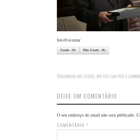
foto@aventar
Gosto
(
0
)
Não Gosto
(
0
)
TRACKBACKS ARE CLOSED, BUT YOU CAN
POST A COMME
DEIXE UM COMENTÁRIO
O seu endereço de email não será publicado.
C
COMENTÁRIO
*