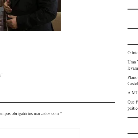
O int
Uma 
levam 
NT
.
Plano
Caste
A MU
Que f
prátic
ampos obrigatórios marcados com
*