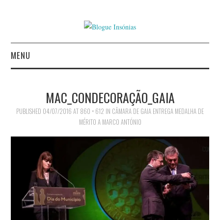
MENU
INÍCIO
MAC_CONDECORAÇÃO_GAIA
AUTORES
PUBLISHED
04/07/2016
AT
860 × 612
IN
CÂMARA DE GAIA ENTREGA MEDALHA DE
MÉRITO A MARCO ANTÓNIO
CONTACTO
POLÍTICA DE
PRIVACIDADE