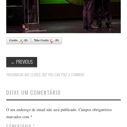
Gosto
(
0
)
Não Gosto
(
0
)
←
PREVIOUS
TRACKBACKS ARE CLOSED, BUT YOU CAN
POST A COMMENT
.
DEIXE UM COMENTÁRIO
O seu endereço de email não será publicado.
Campos obrigatórios
marcados com
*
COMENTÁRIO
*