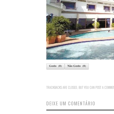
Gosto
(
0
)
Não Gosto
(
0
)
TRACKBACKS ARE CLOSED, BUT YOU CAN
POST A COMME
DEIXE UM COMENTÁRIO