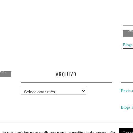
Cli
Blogs
 este
ARQUIVO
Arquivo
Envie-
Blogs 
 site usa cookies para melhorar a sua experiência de navegação.
Conco