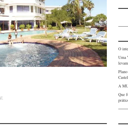
O int
Uma 
levam 
Plano
Caste
A MU
Que f
NT
.
prátic