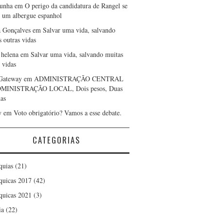
cunha
em
O perigo da candidatura de Rangel se
r um albergue espanhol
a Gonçalves
em
Salvar uma vida, salvando
s outras vidas
 helena
em
Salvar uma vida, salvando muitas
 vidas
Gateway
em
ADMINISTRAÇÃO CENTRAL
DMINISTRAÇÃO LOCAL, Dois pesos, Duas
as
y
em
Voto obrigatório? Vamos a esse debate.
CATEGORIAS
quias
(21)
quicas 2017
(42)
quicas 2021
(3)
ia
(22)