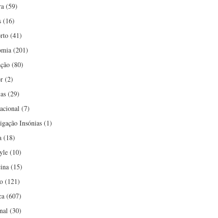
ra
(59)
s
(16)
rto
(41)
omia
(201)
ção
(80)
r
(2)
ias
(29)
nacional
(7)
tigação Insónias
(1)
a
(18)
yle
(10)
ina
(15)
o
(121)
ca
(607)
nal
(30)