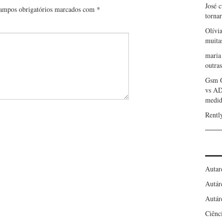
José 
ampos obrigatórios marcados com
*
torna
Olívi
muita
maria
outras
Gsm 
vs A
medid
Rentl
Autar
Autár
Autár
Ciênc