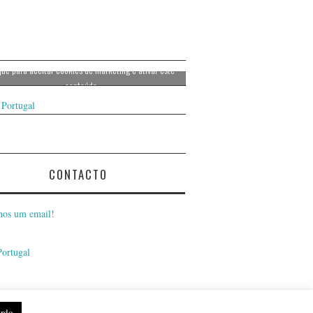
que para aceitar cookies de marketing e ativar este
conteúdo
 Portugal
CONTACTO
nos um email!
Portugal
rdo