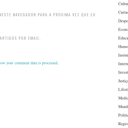
Cultu
Curta
 NESTE NAVEGADOR PARA A PRÓXIMA VEZ QUE EU
Despo
Econ
ARTIGOS POR EMAIL.
Educa
Humo
Insón
ow your comment data is processed
.
Inter
Inves
Justiç
Lifest
Medic
Mund
Políti
Regio