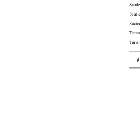
Saúde
Sem c
Socie
Tecno
Turis
A