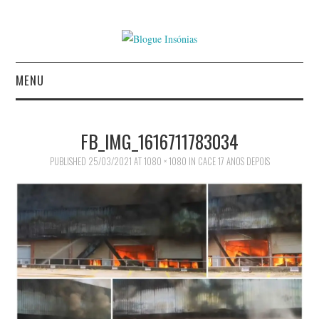
MENU
INÍCIO
FB_IMG_1616711783034
AUTORES
PUBLISHED
25/03/2021
AT
1080 × 1080
IN
CACE 17 ANOS DEPOIS
CONTACTO
POLÍTICA DE
PRIVACIDADE