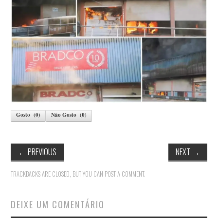
Gosto
(
0
)
Não Gosto
(
0
)
←
PREVIOUS
NEXT
→
TRACKBACKS ARE CLOSED, BUT YOU CAN
POST A COMMENT
.
DEIXE UM COMENTÁRIO